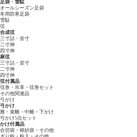
足袋・雪駄
オールシーズン足袋
冬用防寒足袋
雪駄
弦
合成弦
三寸詰・並寸
二寸伸
四寸伸
麻弦
三寸詰・並寸
二寸伸
四寸伸
弦付属品
弦巻・吊革・弦巻セット
その他関連品
弓がけ
弓かけ
雅・束離・中離・下がけ
弓かけ5点セット
かけ付属品
合切袋・袱紗袋・その他
ぎり粉・粉入・その他