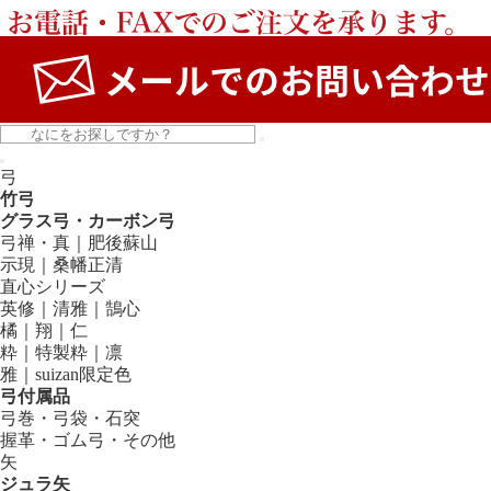
弓
竹弓
グラス弓・カーボン弓
弓禅・真｜肥後蘇山
示現｜桑幡正清
直心シリーズ
英修｜清雅｜鵠心
橘｜翔｜仁
粋｜特製粋｜凛
雅｜suizan限定色
弓付属品
弓巻・弓袋・石突
握革・ゴム弓・その他
矢
ジュラ矢