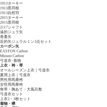
1913ターキー
1913黒羽根
1913自然羽
2015ターキー
2015黒羽根
2117シャフト
遠的ジュラ矢
巻藁矢
近的矢ジュラルミン3点セット
カーボン矢
EASTON Carbon
Mizuno Carbon
弓道衣･着物
上衣・袴・帯
オールシーズン上衣｜弓道衣
夏用上衣｜弓道衣
男性用馬乗袴
女性用馬乗袴
角帯・胸あて・大風呂敷
弓道衣セット
上衣2・3枚セット
着物・襷