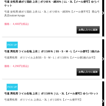
弓道 女性用 綿ポリ混紡 上衣｜ポリ65％・綿35%｜LL・3L【メール便可】ゆうパ
ケット
弓道 女性用 綿ポリ混紡 上衣 LL・3L｜ポリ65％・綿35%【メール便不可】 翠山弓
具店suizan kyugu
価格： 4,400円(税込)
PICK UP
弓道 男性用 ツイル生地 上衣｜ ポリ100％｜SS・S・M・L【メール便可】1枚のみ
弓道男性用 ポリツイル上衣SS・S・M・L｜ポリ100％【メール便1枚のみ可】
価格： 4,290円(税込)
PICK UP
弓道 男性用 ツイル生地 上衣｜ ポリ100％｜LL・3L【メール便可】ゆうパケット
弓道男性用 ポリツイル 上衣LL・3L｜ポリ100％【メール便不可】