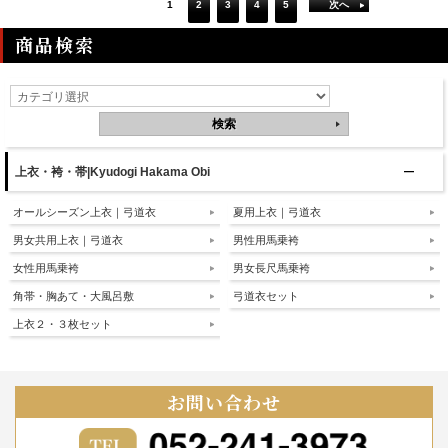
1
2
3
4
5
次へ
商品検索
上衣・袴・帯|Kyudogi Hakama Obi
オールシーズン上衣｜弓道衣
夏用上衣｜弓道衣
男女共用上衣｜弓道衣
男性用馬乗袴
女性用馬乗袴
男女長尺馬乗袴
角帯・胸あて・大風呂敷
弓道衣セット
上衣２・３枚セット
お問い合わせ