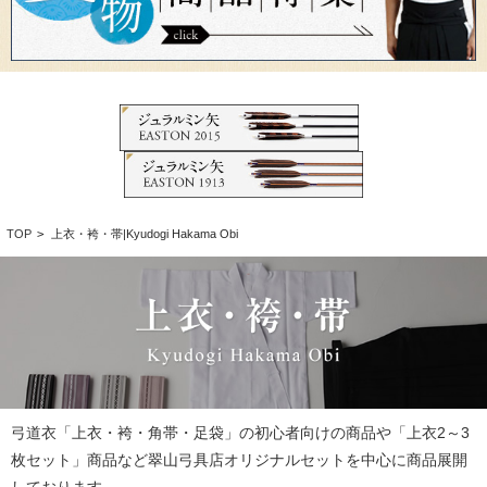
TOP
>
上衣・袴・帯|Kyudogi Hakama Obi
弓道衣「上衣・袴・角帯・足袋」の初心者向けの商品や「上衣2～3
枚セット」商品など翠山弓具店オリジナルセットを中心に商品展開
しております。