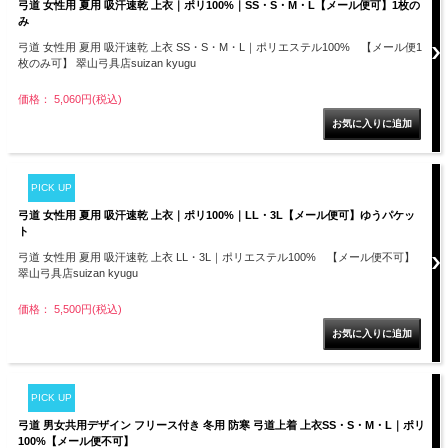
弓道 女性用 夏用 吸汗速乾 上衣｜ポリ100%｜SS・S・M・L【メール便可】1枚の
み
弓道 女性用 夏用 吸汗速乾 上衣 SS・S・M・L｜ポリエステル100% 【メール便1
枚のみ可】 翠山弓具店suizan kyugu
価格： 5,060円(税込)
PICK UP
弓道 女性用 夏用 吸汗速乾 上衣｜ポリ100%｜LL・3L【メール便可】ゆうパケッ
ト
弓道 女性用 夏用 吸汗速乾 上衣 LL・3L｜ポリエステル100% 【メール便不可】
翠山弓具店suizan kyugu
価格： 5,500円(税込)
PICK UP
弓道 男女共用デザイン フリース付き 冬用 防寒 弓道上着 上衣SS・S・M・L｜ポリ
100%【メール便不可】