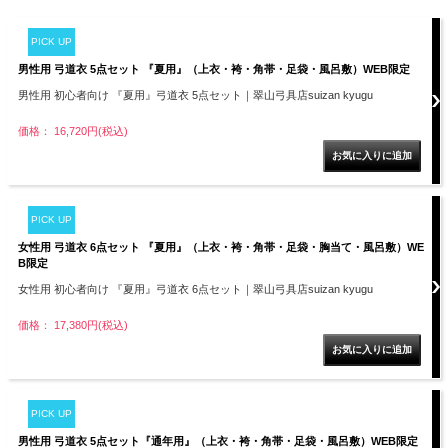
PICK UP
男性用 弓道衣 5点セット 『夏用』（上衣・袴・角帯・足袋・風呂敷）WEB限定
男性用 初心者向け 『夏用』弓道衣 5点セット｜翠山弓具店suizan kyugu
価格： 16,720円(税込)
PICK UP
女性用 弓道衣 6点セット 『夏用』（上衣・袴・角帯・足袋・胸当て・風呂敷）WE
B限定
女性用 初心者向け 『夏用』弓道衣 6点セット｜翠山弓具店suizan kyugu
価格： 17,380円(税込)
PICK UP
男性用 弓道衣 5点セット『通年用』（上衣・袴・角帯・足袋・風呂敷）WEB限定