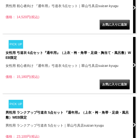
男性用 初心者向け 『通年用』弓道衣 5点セット｜翠山弓具店suizan kyugu
価格： 14,520円(税込)
PICK UP
女性用 弓道衣 6点セット『通年用』（上衣・袴・角帯・足袋・胸当て・風呂敷）W
EB限定
女性用 初心者向け 『通年用』弓道衣 6点セット｜翠山弓具店suizan kyugu
価格： 15,180円(税込)
PICK UP
男性用 ランクアップ弓道衣 5点セット 『通年用』（上衣・袴・角帯・足袋・風呂
敷）WEB限定
男性用 ランクアップ弓道衣 5点セット｜翠山弓具店suizan kyugu
価格： 23,100円(税込)