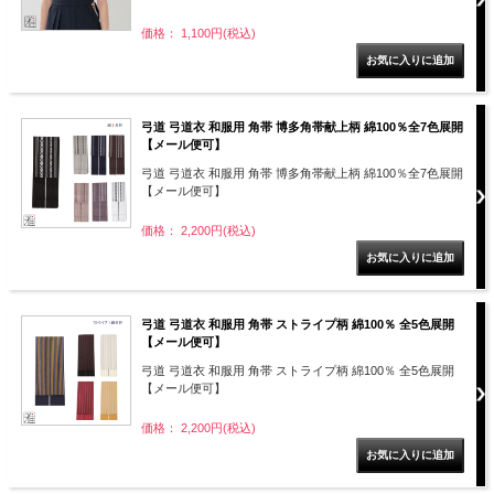
価格： 1,100円(税込)
弓道 弓道衣 和服用 角帯 博多角帯献上柄 綿100％全7色展開
【メール便可】
弓道 弓道衣 和服用 角帯 博多角帯献上柄 綿100％全7色展開
【メール便可】
価格： 2,200円(税込)
弓道 弓道衣 和服用 角帯 ストライプ柄 綿100％ 全5色展開
【メール便可】
弓道 弓道衣 和服用 角帯 ストライプ柄 綿100％ 全5色展開
【メール便可】
価格： 2,200円(税込)