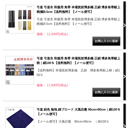
弓道 弓道衣 和服用 角帯 本場筑前博多織 正絹 博多角帯献上
柄|幅8.5cm【送料無料】【メール便可】
弓道 弓道衣 和服用 角帯 本場筑前博多織 正絹 博多角帯献上
柄|幅8.5cm【送料無料】【メール便可】
価格： 11,000円(税込)
弓道 弓道衣 和服用 角帯 本場筑前博多織 正絹 博多角帯献上
柄｜絹100％【送料無料】【メール便可】
【送料無料】本場筑前博多織 正絹 博多角帯献上柄｜絹1
00％
価格： 17,600円(税込)
弓道 紺色 無地 綿ブロード 大風呂敷 90cm×90cm｜綿100％
【メール便可】
【メール便可】大風呂敷 90cm×90cm ｜綿100％