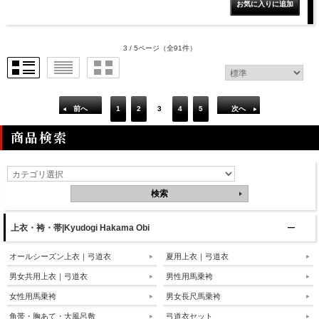
3 / 5ページ
（全91件）
前へ
1
2
3
4
5
次へ
商品検索
上衣・袴・帯|Kyudogi Hakama Obi
オールシーズン上衣｜弓道衣
夏用上衣｜弓道衣
男女共用上衣｜弓道衣
男性用馬乗袴
女性用馬乗袴
男女長尺馬乗袴
角帯・胸あて・大風呂敷
弓道衣セット