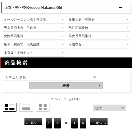
上衣・袴・帯|Kyudogi Hakama Obi
オールシーズン上衣｜弓道衣
夏用上衣｜弓道衣
男女共用上衣｜弓道衣
男性用馬乗袴
女性用馬乗袴
男女長尺馬乗袴
角帯・胸あて・大風呂敷
弓道衣セット
上衣２・３枚セット
商品検索
3 / 5ページ
（全91件）
前へ
1
2
3
4
5
次へ