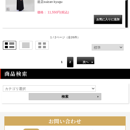
道店suizan kyugu
価格： 11,550円(税込)
1 / 2ページ
（全26件）
1
2
次へ
商品検索
お問い合わせ