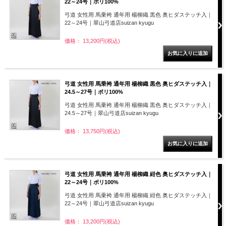
22～24号｜ポリ100%
弓道 女性用 馬乗袴 通年用 楊柳織 黒色 奥ヒダステッチ入｜
22～24号｜翠山弓道店suizan kyugu
価格： 13,200円(税込)
弓道 女性用 馬乗袴 通年用 楊柳織 黒色 奥ヒダステッチ入｜
24.5～27号｜ポリ100%
弓道 女性用 馬乗袴 通年用 楊柳織 黒色 奥ヒダステッチ入｜
24.5～27号｜翠山弓道店suizan kyugu
価格： 13,750円(税込)
弓道 女性用 馬乗袴 通年用 楊柳織 紺色 奥ヒダステッチ入｜
22～24号｜ポリ100%
弓道 女性用 馬乗袴 通年用 楊柳織 紺色 奥ヒダステッチ入｜
22～24号｜翠山弓道店suizan kyugu
価格： 13,200円(税込)