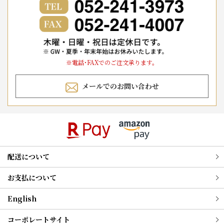
※電話･FAXでのご注文承ります。
メールでのお問い合わせ
配送について
お支払について
English
コーポレートサイト