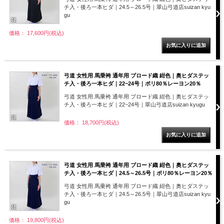
チ入・後ろ一本ヒダ｜24.5～26.5号｜翠山弓道店suizan kyu
gu
価格： 17,600円(税込)
弓道 女性用 馬乗袴 通年用 ブロード織 紺色｜奥ヒダステッ
チ入・後ろ一本ヒダ｜22~24号｜ポリ80％レーヨン20％
弓道 女性用 馬乗袴 通年用 ブロード織 紺色｜奥ヒダステッ
チ入・後ろ一本ヒダ｜22~24号｜翠山弓道店suizan kyugu
価格： 18,700円(税込)
弓道 女性用 馬乗袴 通年用 ブロード織 紺色｜奥ヒダステッ
チ入・後ろ一本ヒダ｜24.5～26.5号｜ポリ80％レーヨン20％
弓道 女性用 馬乗袴 通年用 ブロード織 紺色｜奥ヒダステッ
チ入・後ろ一本ヒダ｜24.5～26.5号｜翠山弓道店suizan kyu
gu
価格： 19,800円(税込)