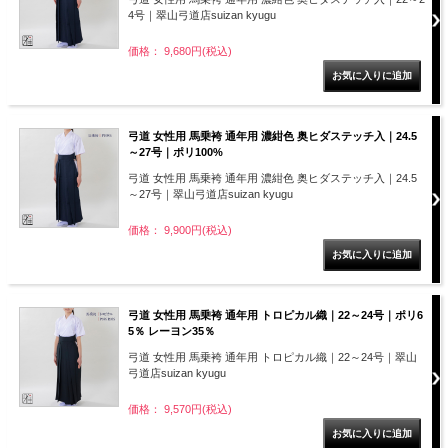
4号｜翠山弓道店suizan kyugu
価格： 9,680円(税込)
弓道 女性用 馬乗袴 通年用 濃紺色 奥ヒダステッチ入｜24.5
～27号｜ポリ100%
弓道 女性用 馬乗袴 通年用 濃紺色 奥ヒダステッチ入｜24.5
～27号｜翠山弓道店suizan kyugu
価格： 9,900円(税込)
弓道 女性用 馬乗袴 通年用 トロピカル織｜22～24号｜ポリ6
5％ レーヨン35％
弓道 女性用 馬乗袴 通年用 トロピカル織｜22～24号｜翠山
弓道店suizan kyugu
価格： 9,570円(税込)