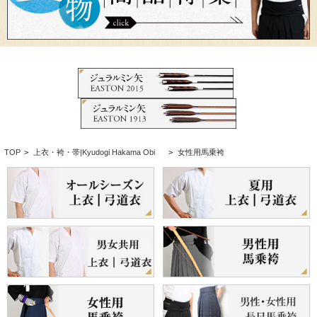
TOP
>
上衣・袴・帯|Kyudogi Hakama Obi
>
女性用馬乗袴