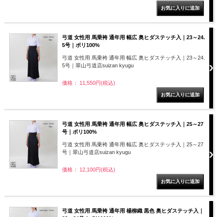
弓道 女性用 馬乗袴 通年用 幅広 奥ヒダステッチ入｜23～24.
5号｜ポリ100%
弓道 女性用 馬乗袴 通年用 幅広 奥ヒダステッチ入｜23～24.
5号｜翠山弓道店suizan kyugu
価格： 11,550円(税込)
弓道 女性用 馬乗袴 通年用 幅広 奥ヒダステッチ入｜25～27
号｜ポリ100%
弓道 女性用 馬乗袴 通年用 幅広 奥ヒダステッチ入｜25～27
号｜翠山弓道店suizan kyugu
価格： 12,100円(税込)
弓道 女性用 馬乗袴 通年用 楊柳織 黒色 奥ヒダステッチ入｜