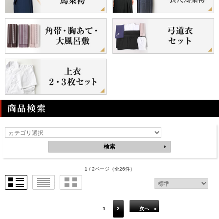
商品検索
1 / 2ページ
（全26件）
1
2
次へ