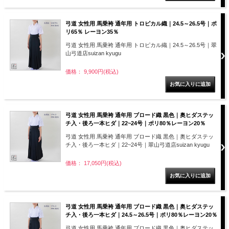
弓道 女性用 馬乗袴 通年用 トロピカル織｜24.5～26.5号｜ポ
リ65％ レーヨン35％
弓道 女性用 馬乗袴 通年用 トロピカル織｜24.5～26.5号｜翠
山弓道店suizan kyugu
価格： 9,900円(税込)
弓道 女性用 馬乗袴 通年用 ブロード織 黒色｜奥ヒダステッ
チ入・後ろ一本ヒダ｜22~24号｜ポリ80％レーヨン20％
弓道 女性用 馬乗袴 通年用 ブロード織 黒色｜奥ヒダステッ
チ入・後ろ一本ヒダ｜22~24号｜翠山弓道店suizan kyugu
価格： 17,050円(税込)
弓道 女性用 馬乗袴 通年用 ブロード織 黒色｜奥ヒダステッ
チ入・後ろ一本ヒダ｜24.5～26.5号｜ポリ80％レーヨン20％
弓道 女性用 馬乗袴 通年用 ブロード織 黒色｜奥ヒダステッ