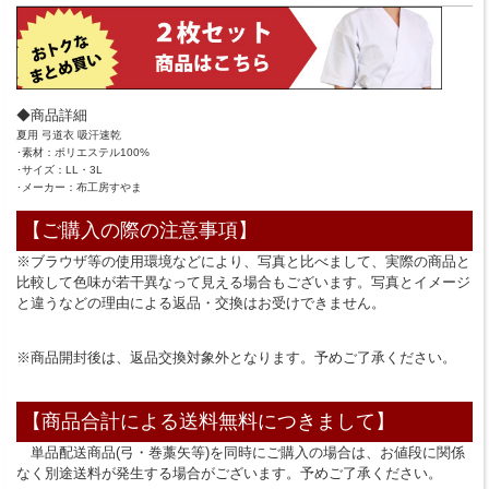
◆商品詳細
夏用 弓道衣 吸汗速乾
･素材：ポリエステル100%
･サイズ：LL・3L
･メーカー：布工房すやま
【ご購入の際の注意事項】
※ブラウザ等の使用環境などにより、写真と比べまして、実際の商品と
比較して色味が若干異なって見える場合もございます。写真とイメージ
と違うなどの理由による返品・交換はお受けできません。
※商品開封後は、返品交換対象外となります。予めご了承ください。
【商品合計による送料無料につきまして】
単品配送商品(弓・巻藁矢等)を同時にご購入の場合は、お値段に関係
なく別途送料が発生する場合がございます。予めご了承ください。