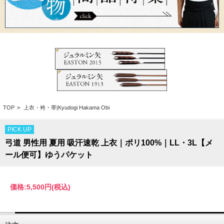
TOP
>
上衣・袴・帯|Kyudogi Hakama Obi
PICK UP
弓道 男性用 夏用 吸汗速乾 上衣｜ポリ100%｜LL・3L【メ
ール便可】ゆうパケット
価格:
5,500円
(税込)