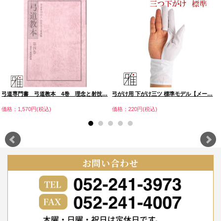
弓道専門書 弓道教本 4巻 理念と射技…
弓がけ用 下がけ三ツ 標準モデル【メー…
価格：1,570円(税込)
価格：220円(税込)
お問い合わせ