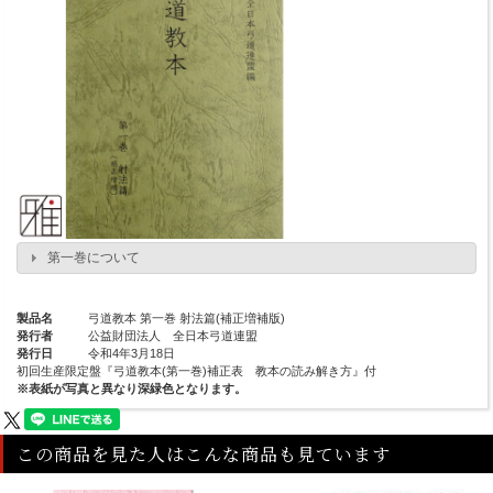
第一巻について
製品名
弓道教本 第一巻 射法篇(補正増補版)
発行者
公益財団法人 全日本弓道連盟
発行日
令和4年3月18日
初回生産限定盤『弓道教本(第一巻)補正表 教本の読み解き方』付
※表紙が写真と異なり深緑色となります。
この商品を見た人はこんな商品も見ています