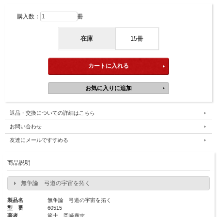
購入数：
冊
在庫
15冊
返品・交換についての詳細はこちら
お問い合わせ
友達にメールですすめる
商品説明
無争論 弓道の宇宙を拓く
製品名
無争論 弓道の宇宙を拓く
型 番
60515
著者
範士 岡崎廣志