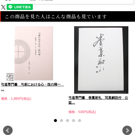
この商品を見た人はこんな商品も見ています
弓道専門書 弓射における心・技の帰一
…
弓道専門書 巻藁射礼 写真解説付 公
価格：1,980円(税込)
益…
価格：530円(税込)