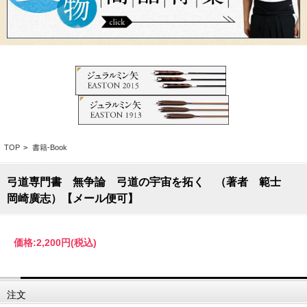
TOP
>
書籍-Book
弓道専門書 無争論 弓道の宇宙を拓く （著者 範士
岡崎廣志）【メール便可】
価格:
2,200円
(税込)
注文