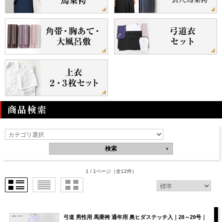
商品検索
1 / 1ページ
（全12件）
弓道 男性用 馬乗袴 通年用 奥ヒダステッチ入｜28～29号｜