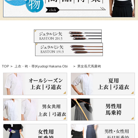
TOP
>
上衣・袴・帯|Kyudogi Hakama Obi
>
男女長尺馬乗袴