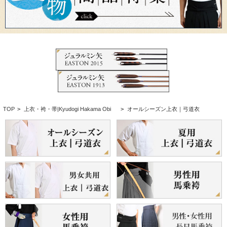
TOP
>
上衣・袴・帯|Kyudogi Hakama Obi
>
オールシーズン上衣｜弓道衣