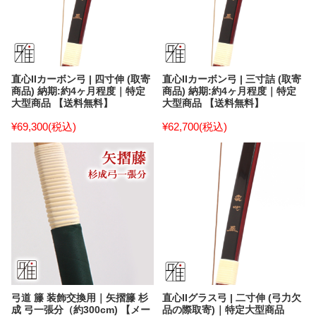
直心IIカーボン弓 | 四寸伸 (取寄
直心IIカーボン弓 | 三寸詰 (取寄
商品) 納期:約4ヶ月程度｜特定
商品) 納期:約4ヶ月程度｜特定
大型商品 【送料無料】
大型商品 【送料無料】
¥69,300
(税込)
¥62,700
(税込)
弓道 籐 装飾交換用｜矢摺籐 杉
直心IIグラス弓 | 二寸伸 (弓力欠
成 弓一張分（約300cm) 【メー
品の際取寄)｜特定大型商品