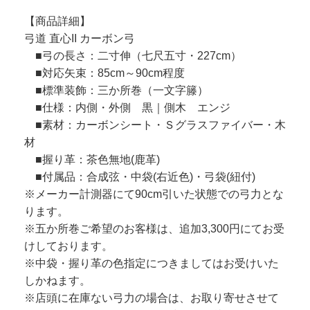
【商品詳細】
弓道 直心II カーボン弓
■弓の長さ：二寸伸（七尺五寸・227cm）
■対応矢束：85cm～90cm程度
■標準装飾：三か所巻（一文字籐）
■仕様：内側・外側 黒｜側木 エンジ
■素材：カーボンシート・Ｓグラスファイバー・木
材
■握り革：茶色無地(鹿革)
■付属品：合成弦・中袋(右近色)・弓袋(紐付)
※メーカー計測器にて90cm引いた状態での弓力とな
ります。
※五か所巻ご希望のお客様は、追加3,300円にてお受
けしております。
※中袋・握り革の色指定につきましてはお受けいた
しかねます。
※店頭に在庫ない弓力の場合は、お取り寄せさせて