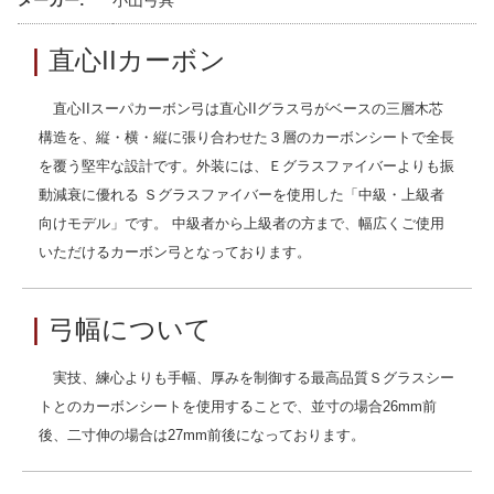
メーカー:
小山弓具
｜
直心IIカーボン
直心IIスーパカーボン弓は直心IIグラス弓がベースの三層木芯
構造を、縦・横・縦に張り合わせた３層のカーボンシートで全長
を覆う堅牢な設計です。外装には、Ｅグラスファイバーよりも振
動減衰に優れる Ｓグラスファイバーを使用した「中級・上級者
向けモデル」です。 中級者から上級者の方まで、幅広くご使用
いただけるカーボン弓となっております。
｜
弓幅について
実技、練心よりも手幅、厚みを制御する最高品質Ｓグラスシー
トとのカーボンシートを使用することで、並寸の場合26mm前
後、二寸伸の場合は27mm前後になっております。