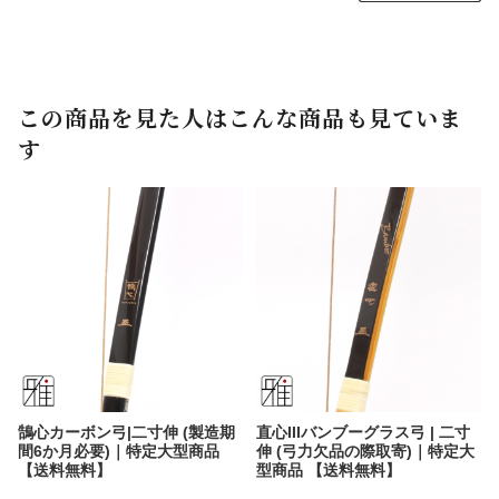
この商品を見た人はこんな商品も見ていま
す
鵠心カーボン弓|二寸伸 (製造期
直心IIIバンブーグラス弓 | 二寸
間6か月必要)｜特定大型商品
伸 (弓力欠品の際取寄)｜特定大
【送料無料】
型商品 【送料無料】