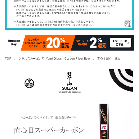
TOP
グラス弓カーボン弓-Yumi|Glass・Carbon Fiber Bow
直心｜鵠心｜練心