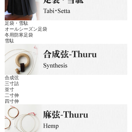
足袋・雪駄
オールシーズン足袋
冬用防寒足袋
雪駄
合成弦
三寸詰
並寸
二寸伸
四寸伸