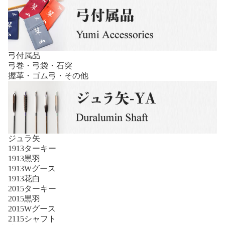
弓付属品
弓巻・弓袋・石突
握革・ゴム弓・その他
ジュラ矢
1913ターキー
1913黒羽
1913Wグース
1913花白
2015ターキー
2015黒羽
2015Wグース
2115シャフト