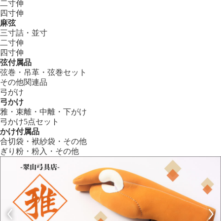
二寸伸
四寸伸
麻弦
三寸詰・並寸
二寸伸
四寸伸
弦付属品
弦巻・吊革・弦巻セット
その他関連品
弓がけ
弓かけ
雅・束離・中離・下がけ
弓かけ5点セット
かけ付属品
合切袋・袱紗袋・その他
ぎり粉・粉入・その他