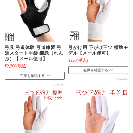
弓具 弓道体験 弓道練習 弓
弓がけ用 下がけ三ツ 標準モ
道スタート手袋 練武（れん
デル【メール便可】
ぶ）【メール便可】
¥220
(税込)
¥2,200
(税込)
在庫を確認する
在庫を確認する