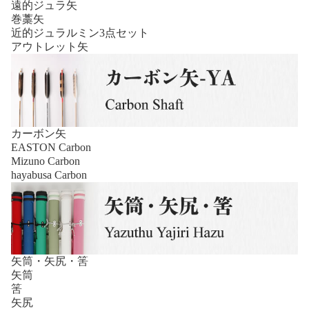
遠的ジュラ矢
巻藁矢
近的ジュラルミン3点セット
アウトレット矢
カーボン矢
EASTON Carbon
Mizuno Carbon
hayabusa Carbon
矢筒・矢尻・筈
矢筒
筈
矢尻