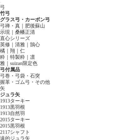
弓
竹弓
グラス弓・カーボン弓
弓禅・真｜肥後蘇山
示現｜桑幡正清
直心シリーズ
英修｜清雅｜鵠心
橘｜翔｜仁
粋｜特製粋｜凛
雅｜suizan限定色
弓付属品
弓巻・弓袋・石突
握革・ゴム弓・その他
矢
ジュラ矢
1913ターキー
1913黒羽根
1913自然羽
2015ターキー
2015黒羽根
2117シャフト
遠的ジュラ矢