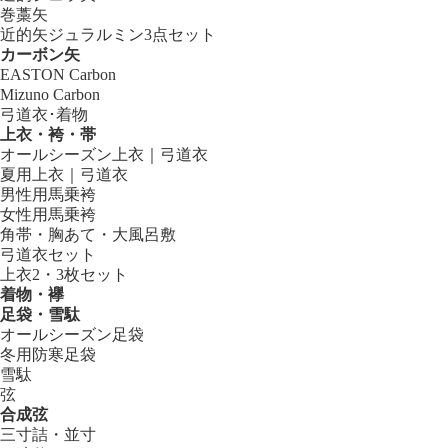
巻藁矢
近的矢ジュラルミン3点セット
カーボン矢
EASTON Carbon
Mizuno Carbon
弓道衣･着物
上衣・袴・帯
オールシーズン上衣｜弓道衣
夏用上衣｜弓道衣
男性用馬乗袴
女性用馬乗袴
角帯・胸あて・大風呂敷
弓道衣セット
上衣2・3枚セット
着物・襷
足袋・雪駄
オールシーズン足袋
冬用防寒足袋
雪駄
弦
合成弦
三寸詰・並寸