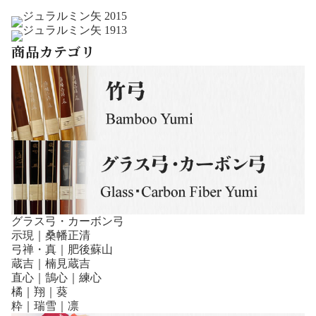
商品カテゴリ
グラス弓・カーボン弓
示現｜桑幡正清
弓禅・真｜肥後蘇山
蔵吉｜楠見蔵吉
直心｜鵠心｜練心
橘｜翔｜葵
粋｜瑞雪｜凛