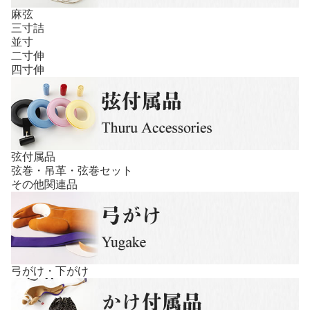
麻弦
三寸詰
並寸
二寸伸
四寸伸
弦付属品
弦巻・吊革・弦巻セット
その他関連品
弓がけ・下がけ