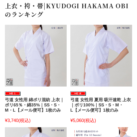
上衣・袴・帯|KYUDOGI HAKAMA OBI
のランキング
弓道 女性用 綿ポリ混紡 上衣｜
弓道 女性用 夏用 吸汗速乾 上衣
ポリ65％・綿35%｜SS・S・
｜ポリ100%｜SS・S・M・
M・L【メール便可】1枚のみ
L【メール便可】1枚のみ
¥3,740
(税込)
¥5,060
(税込)