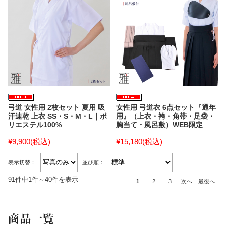
弓道 女性用 2枚セット 夏用 吸
女性用 弓道衣 6点セット『通年
汗速乾 上衣 SS・S・M・L｜ポ
用』（上衣・袴・角帯・足袋・
リエステル100%
胸当て・風呂敷）WEB限定
¥9,900
(税込)
¥15,180
(税込)
表示切替：
並び順：
91件中1件～40件を表示
1
2
3
次へ
最後へ
商品一覧