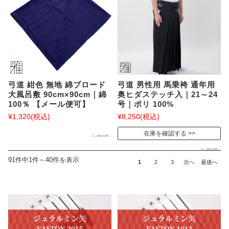
弓道 紺色 無地 綿ブロード
弓道 男性用 馬乗袴 通年用
大風呂敷 90cm×90cm｜綿
奥ヒダステッチ入｜21～24
100％ 【メール便可】
号｜ポリ 100%
¥1,320
(税込)
¥8,250
(税込)
在庫を確認する
91件中1件～40件を表示
1
2
3
次へ
最後へ