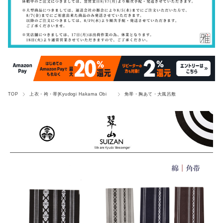
TOP
上衣・袴・帯|Kyudogi Hakama Obi
角帯・胸あて・大風呂敷