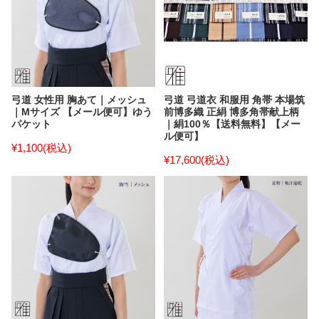
弓道 女性用 胸あて｜メッシュ
弓道 弓道衣 和服用 角帯 本場筑
｜Mサイズ 【メール便可】ゆう
前博多織 正絹 博多角帯献上柄
パケット
｜絹100％【送料無料】【メー
ル便可】
¥1,100
(税込)
¥17,600
(税込)