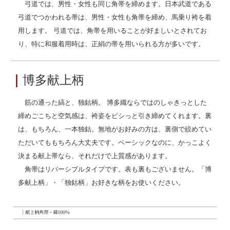
弓道では、男性・女性も同じ角帯を締めます。日本武道である
弓道でつかわれる帯は、男性・女性も角帯を締め、馬乗り袴を着
用します。 弓道では、角帯を用いることが好ましいとされてお
り、特に和服着用時は、正絹の帯を用いられる方が多いです。
｜
博多献上柄
筋の通った縞と、独鈷柄。 博多織ならではのしゃきっとした
締めごこちと空気感は、袴姿をビシっと引き締めてくれます。裏
は、もちろん、一本独鈷。無地がお好みの方は、裏側で絞めてい
ただいてももちろん大丈夫です。ベーシックなのに、かっこよく
決まる献上帯なら、それだけで上質感があります。
角帯はリバーシブルタイプです。表も裏もございません。「博
多献上柄」・「独鈷柄」お好きな柄をお使いください。