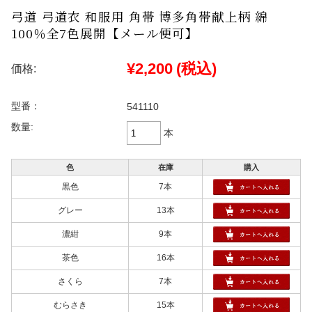
弓道 弓道衣 和服用 角帯 博多角帯献上柄 綿
100％全7色展開【メール便可】
¥2,200
(税込)
価格:
型番：
541110
数量:
本
色
在庫
購入
黒色
7本
グレー
13本
濃紺
9本
茶色
16本
さくら
7本
むらさき
15本