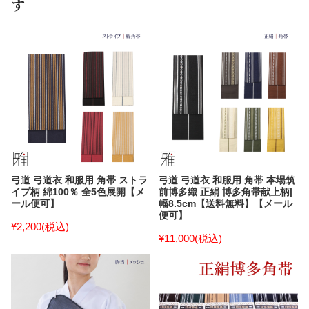
す
弓道 弓道衣 和服用 角帯 ストラ
弓道 弓道衣 和服用 角帯 本場筑
イプ柄 綿100％ 全5色展開【メ
前博多織 正絹 博多角帯献上柄|
ール便可】
幅8.5cm【送料無料】【メール
便可】
¥2,200
(税込)
¥11,000
(税込)