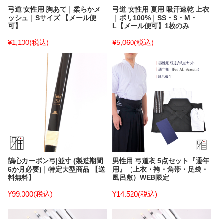
弓道 女性用 胸あて｜柔らかメ
弓道 女性用 夏用 吸汗速乾 上衣
ッシュ｜Sサイズ 【メール便
｜ポリ100%｜SS・S・M・
可】
L【メール便可】1枚のみ
¥1,100
(税込)
¥5,060
(税込)
鵠心カーボン弓|並寸 (製造期間
男性用 弓道衣 5点セット『通年
6か月必要)｜特定大型商品 【送
用』（上衣・袴・角帯・足袋・
料無料】
風呂敷）WEB限定
¥99,000
(税込)
¥14,520
(税込)