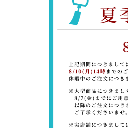
遠的ジュラ矢
上衣2・3枚セット
巻藁矢
近的矢ジュラルミン3点セット