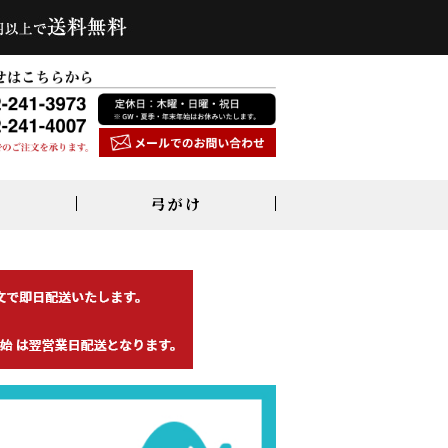
弓がけ
弓付属品
足袋・雪駄
弦付属品
弓巻・弓袋・石突
オールシーズン足袋
弦巻・吊革・弦巻セット
握革・ゴム弓・その他
冬用防寒足袋
その他関連品
雪駄