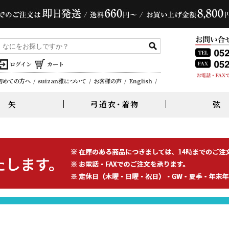
ログイン
カート
初めての方へ
suizan雅について
お客様の声
English
矢
弓道衣･着物
弦
グラス弓・カーボン弓
カーボン矢
着物・襷
麻弦
かけ付属品
弓禅・真｜肥後蘇山
EASTON Carbon
三寸詰・並寸
合切袋・袱紗袋・その他
示現｜桑幡正清
Mizuno Carbon
二寸伸
ぎり粉・粉入・その他
直心シリーズ
四寸伸
英修｜清雅｜鵠心
橘｜翔｜仁
粋｜特製粋｜凛