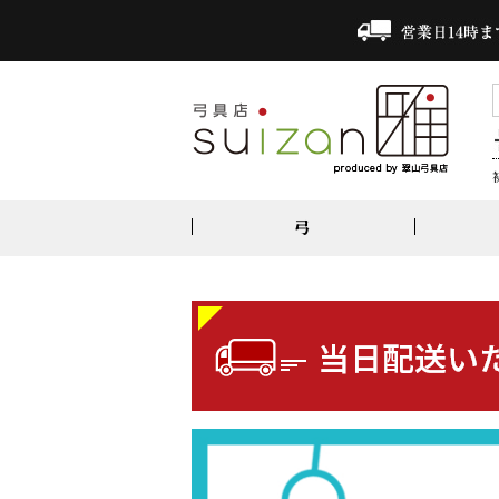
弓
竹弓
ジュラ矢
上衣・袴・帯
合成弦
弓かけ
1913ターキー
オールシーズン上衣｜弓道衣
三寸詰・並寸
雅・束離・中離・下がけ
1913黒羽根
夏用上衣｜弓道衣
二寸伸
弓かけ5点セット
1913自然羽
男性用馬乗袴
四寸伸
2015ターキー
女性用馬乗袴
2015黒羽根
角帯・胸あて・大風呂敷
2117シャフト
弓道衣セット