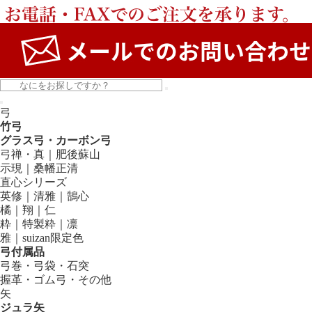
弓
竹弓
グラス弓・カーボン弓
弓禅・真｜肥後蘇山
示現｜桑幡正清
直心シリーズ
英修｜清雅｜鵠心
橘｜翔｜仁
粋｜特製粋｜凛
雅｜suizan限定色
弓付属品
弓巻・弓袋・石突
握革・ゴム弓・その他
矢
ジュラ矢