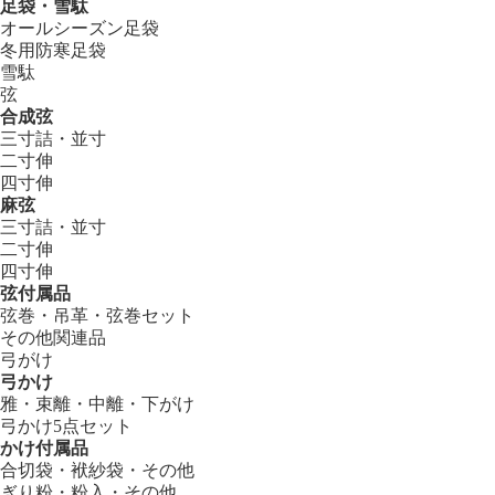
足袋・雪駄
オールシーズン足袋
冬用防寒足袋
雪駄
弦
合成弦
三寸詰・並寸
二寸伸
四寸伸
麻弦
三寸詰・並寸
二寸伸
四寸伸
弦付属品
弦巻・吊革・弦巻セット
その他関連品
弓がけ
弓かけ
雅・束離・中離・下がけ
弓かけ5点セット
かけ付属品
合切袋・袱紗袋・その他
ぎり粉・粉入・その他