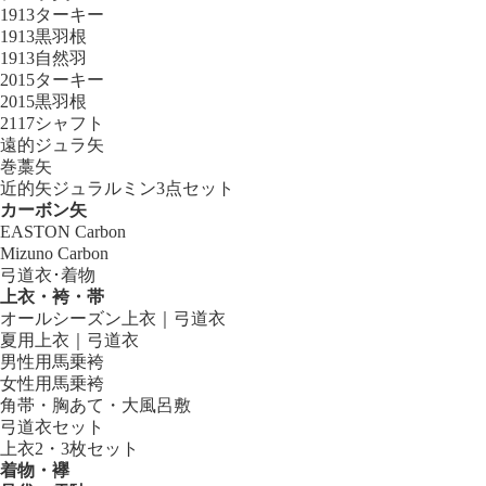
1913ターキー
1913黒羽根
1913自然羽
2015ターキー
2015黒羽根
2117シャフト
遠的ジュラ矢
巻藁矢
近的矢ジュラルミン3点セット
カーボン矢
EASTON Carbon
Mizuno Carbon
弓道衣･着物
上衣・袴・帯
オールシーズン上衣｜弓道衣
夏用上衣｜弓道衣
男性用馬乗袴
女性用馬乗袴
角帯・胸あて・大風呂敷
弓道衣セット
上衣2・3枚セット
着物・襷