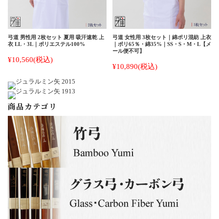
弓道 男性用 2枚セット 夏用 吸汗速乾 上
弓道 女性用 3枚セット｜綿ポリ混紡 上衣
衣 LL・3L｜ポリエステル100%
｜ポリ65％・綿35%｜SS・S・M・L【メ
ール便不可】
¥10,560
(税込)
¥10,890
(税込)
商品カテゴリ