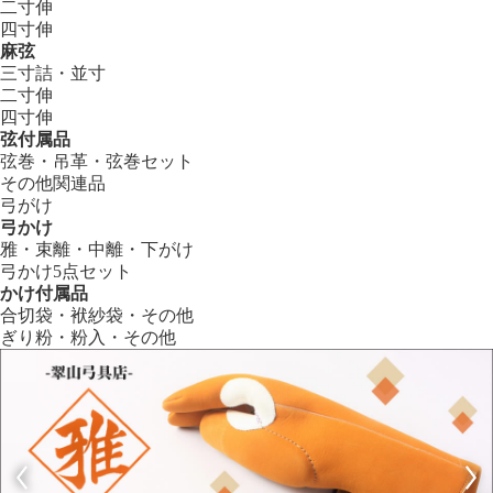
二寸伸
四寸伸
麻弦
三寸詰・並寸
二寸伸
四寸伸
弦付属品
弦巻・吊革・弦巻セット
その他関連品
弓がけ
弓かけ
雅・束離・中離・下がけ
弓かけ5点セット
かけ付属品
合切袋・袱紗袋・その他
ぎり粉・粉入・その他