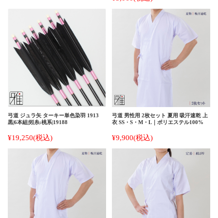
弓道 ジュラ矢 ターキー単色染羽 1913
弓道 男性用 2枚セット 夏用 吸汗速乾 上
黒|6本組|矧糸:桃系|19188
衣 SS・S・M・L｜ポリエステル100%
¥19,250
(税込)
¥9,900
(税込)