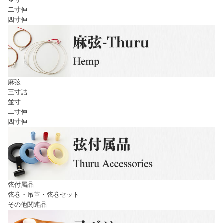
二寸伸
四寸伸
麻弦
三寸詰
並寸
二寸伸
四寸伸
弦付属品
弦巻・吊革・弦巻セット
その他関連品