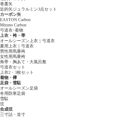
巻藁矢
近的矢ジュラルミン3点セット
カーボン矢
EASTON Carbon
Mizuno Carbon
弓道衣･着物
上衣・袴・帯
オールシーズン上衣｜弓道衣
夏用上衣｜弓道衣
男性用馬乗袴
女性用馬乗袴
角帯・胸あて・大風呂敷
弓道衣セット
上衣2・3枚セット
着物・襷
足袋・雪駄
オールシーズン足袋
冬用防寒足袋
雪駄
弦
合成弦
三寸詰・並寸