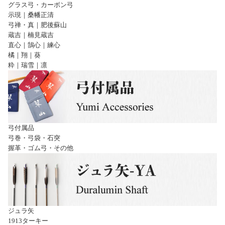
グラス弓・カーボン弓
示現｜桑幡正清
弓禅・真｜肥後蘇山
蔵吉｜楠見蔵吉
直心｜鵠心｜練心
橘｜翔｜葵
粋｜瑞雪｜凛
弓付属品
弓巻・弓袋・石突
握革・ゴム弓・その他
ジュラ矢
1913ターキー