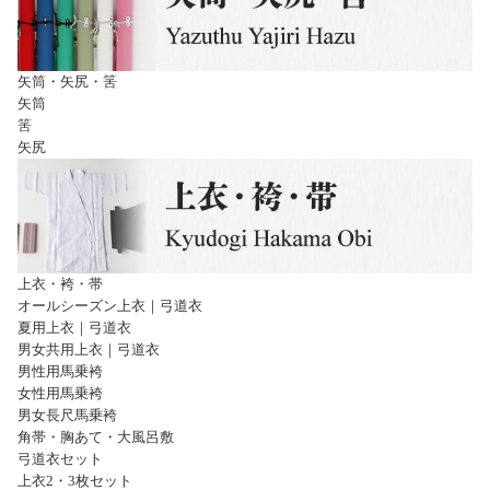
矢筒・矢尻・筈
矢筒
筈
矢尻
上衣・袴・帯
オールシーズン上衣｜弓道衣
夏用上衣｜弓道衣
男女共用上衣｜弓道衣
男性用馬乗袴
女性用馬乗袴
男女長尺馬乗袴
角帯・胸あて・大風呂敷
弓道衣セット
上衣2・3枚セット