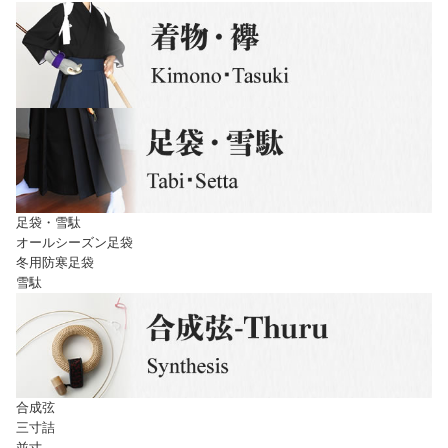
足袋・雪駄
オールシーズン足袋
冬用防寒足袋
雪駄
合成弦
三寸詰
並寸