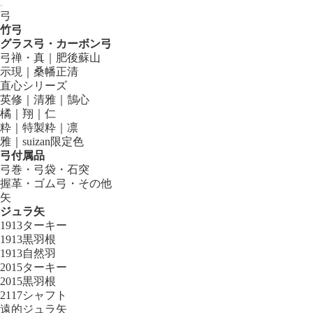
弓
竹弓
グラス弓・カーボン弓
弓禅・真｜肥後蘇山
示現｜桑幡正清
直心シリーズ
英修｜清雅｜鵠心
橘｜翔｜仁
粋｜特製粋｜凛
雅｜suizan限定色
弓付属品
弓巻・弓袋・石突
握革・ゴム弓・その他
矢
ジュラ矢
1913ターキー
1913黒羽根
1913自然羽
2015ターキー
2015黒羽根
2117シャフト
遠的ジュラ矢