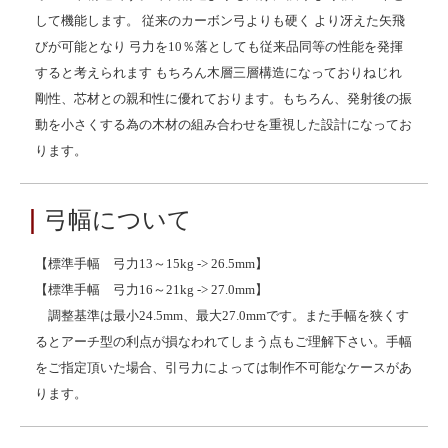
して機能します。 従来のカーボン弓よりも硬く より冴えた矢飛
びが可能となり 弓力を10％落としても従来品同等の性能を発揮
すると考えられます もちろん木層三層構造になっておりねじれ
剛性、芯材との親和性に優れております。もちろん、発射後の振
動を小さくする為の木材の組み合わせを重視した設計になってお
ります。
｜
弓幅について
【標準手幅 弓力13～15kg -> 26.5mm】
【標準手幅 弓力16～21kg -> 27.0mm】
調整基準は最小24.5mm、最大27.0mmです。また手幅を狭くす
るとアーチ型の利点が損なわれてしまう点もご理解下さい。手幅
をご指定頂いた場合、引弓力によっては制作不可能なケースがあ
ります。