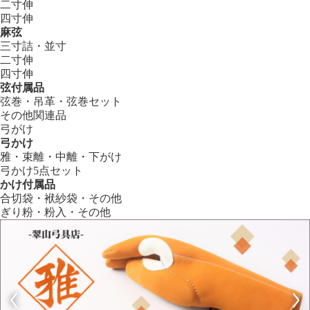
二寸伸
四寸伸
麻弦
三寸詰・並寸
二寸伸
四寸伸
弦付属品
弦巻・吊革・弦巻セット
その他関連品
弓がけ
弓かけ
雅・束離・中離・下がけ
弓かけ5点セット
かけ付属品
合切袋・袱紗袋・その他
ぎり粉・粉入・その他