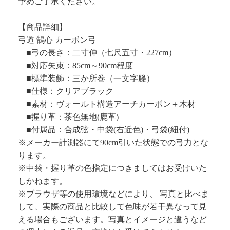
予めご了承ください。
【商品詳細】
弓道 鵠心 カーボン弓
■弓の長さ：二寸伸（七尺五寸・227cm）
■対応矢束：85cm～90cm程度
■標準装飾：三か所巻（一文字籐）
■仕様：クリアブラック
■素材：ヴォールト構造アーチカーボン＋木材
■握り革：茶色無地(鹿革)
■付属品：合成弦・中袋(右近色)・弓袋(紐付)
※メーカー計測器にて90cm引いた状態での弓力とな
ります。
※中袋・握り革の色指定につきましてはお受けいた
しかねます。
※ブラウザ等の使用環境などにより、 写真と比べま
して、実際の商品と比較して色味が若干異なって見
える場合もございます。写真とイメージと違うなど