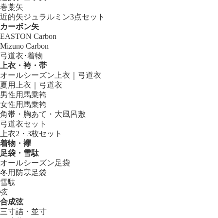
巻藁矢
近的矢ジュラルミン3点セット
カーボン矢
EASTON Carbon
Mizuno Carbon
弓道衣･着物
上衣・袴・帯
オールシーズン上衣｜弓道衣
夏用上衣｜弓道衣
男性用馬乗袴
女性用馬乗袴
角帯・胸あて・大風呂敷
弓道衣セット
上衣2・3枚セット
着物・襷
足袋・雪駄
オールシーズン足袋
冬用防寒足袋
雪駄
弦
合成弦
三寸詰・並寸