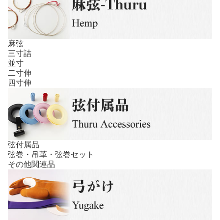
麻弦
三寸詰
並寸
二寸伸
四寸伸
弦付属品
弦巻・吊革・弦巻セット
その他関連品