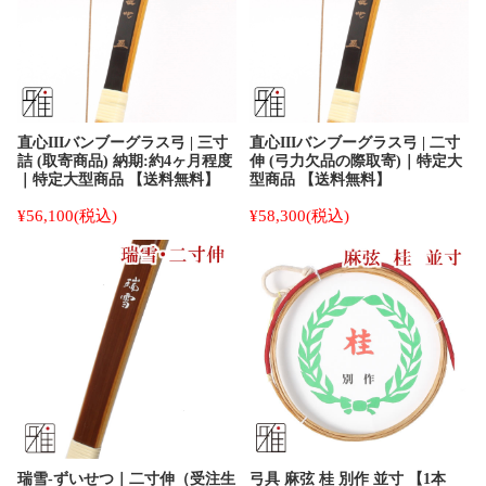
直心IIIバンブーグラス弓 | 三寸
直心IIIバンブーグラス弓 | 二寸
詰 (取寄商品) 納期:約4ヶ月程度
伸 (弓力欠品の際取寄)｜特定大
｜特定大型商品 【送料無料】
型商品 【送料無料】
¥56,100
(税込)
¥58,300
(税込)
瑞雪-ずいせつ｜二寸伸（受注生
弓具 麻弦 桂 別作 並寸 【1本