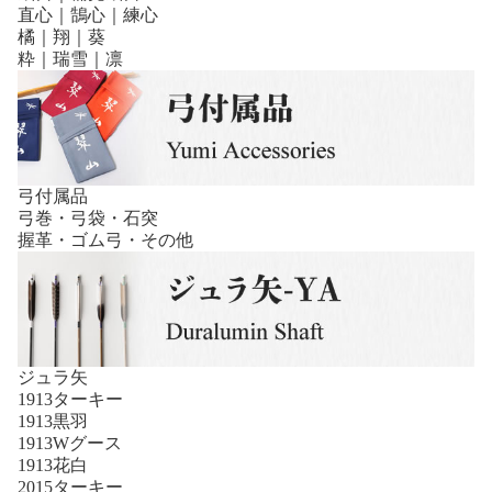
直心｜鵠心｜練心
橘｜翔｜葵
粋｜瑞雪｜凛
弓付属品
弓巻・弓袋・石突
握革・ゴム弓・その他
ジュラ矢
1913ターキー
1913黒羽
1913Wグース
1913花白
2015ターキー