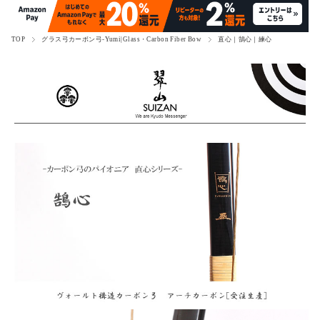
TOP
グラス弓カーボン弓-Yumi|Glass・Carbon Fiber Bow
直心｜鵠心｜練心