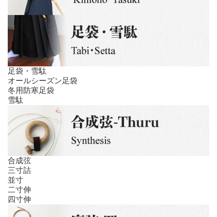
足袋・雪駄
オールシーズン足袋
冬用防寒足袋
雪駄
合成弦
三寸詰
並寸
二寸伸
四寸伸