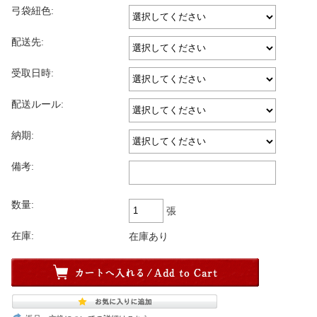
弓袋紐色:
配送先:
受取日時:
配送ルール:
納期:
備考:
数量:
張
在庫:
在庫あり