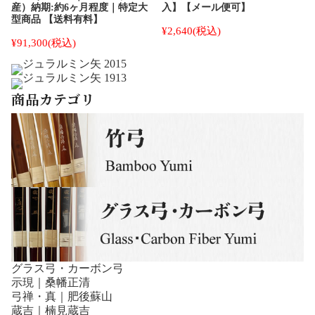
産）納期:約6ヶ月程度｜特定大
入】【メール便可】
型商品 【送料有料】
¥2,640
(税込)
¥91,300
(税込)
商品カテゴリ
グラス弓・カーボン弓
示現｜桑幡正清
弓禅・真｜肥後蘇山
蔵吉｜楠見蔵吉