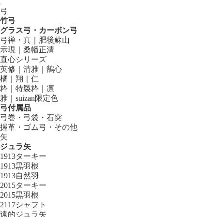
弓
竹弓
グラス弓・カーボン弓
弓禅・真｜肥後蘇山
示現｜桑幡正清
直心シリーズ
英修｜清雅｜鵠心
橘｜翔｜仁
粋｜特製粋｜凛
雅｜suizan限定色
弓付属品
弓巻・弓袋・石突
握革・ゴム弓・その他
矢
ジュラ矢
1913ターキー
1913黒羽根
1913自然羽
2015ターキー
2015黒羽根
2117シャフト
遠的ジュラ矢