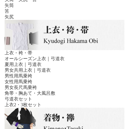
矢筒
筈
矢尻
上衣・袴・帯
オールシーズン上衣｜弓道衣
夏用上衣｜弓道衣
男女共用上衣｜弓道衣
男性用馬乗袴
女性用馬乗袴
男女長尺馬乗袴
角帯・胸あて・大風呂敷
弓道衣セット
上衣2・3枚セット