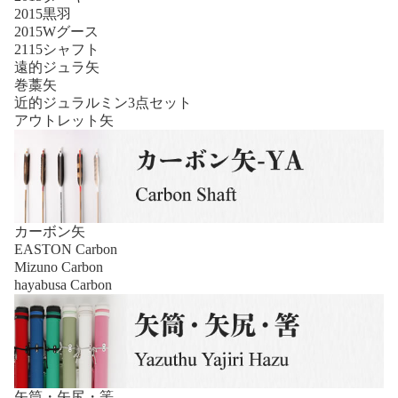
2015黒羽
2015Wグース
2115シャフト
遠的ジュラ矢
巻藁矢
近的ジュラルミン3点セット
アウトレット矢
カーボン矢
EASTON Carbon
Mizuno Carbon
hayabusa Carbon
矢筒・矢尻・筈