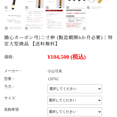
鵠心カーボン弓|二寸伸 (製造期間6か月必要)｜特
定大型商品 【送料無料】
¥104,500
(税込)
価格:
メーカー：
小山弓具
型番：
120762
弓力：
サイズ:
装飾希望: