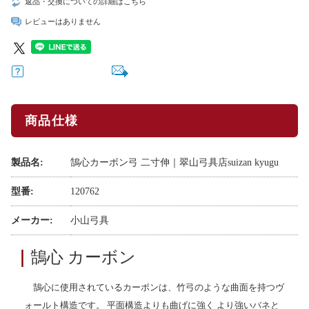
返品・交換についての詳細はこちら
レビューはありません
商品仕様
製品名:
鵠心カーボン弓 二寸伸｜翠山弓具店suizan kyugu
型番:
120762
メーカー:
小山弓具
｜
鵠心 カーボン
鵠心に使用されているカーボンは、竹弓のような曲面を持つヴ
ォールト構造です。 平面構造よりも曲げに強く より強いバネと