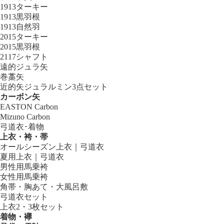
1913ターキー
1913黒羽根
1913自然羽
2015ターキー
2015黒羽根
2117シャフト
遠的ジュラ矢
巻藁矢
近的矢ジュラルミン3点セット
カーボン矢
EASTON Carbon
Mizuno Carbon
弓道衣･着物
上衣・袴・帯
オールシーズン上衣｜弓道衣
夏用上衣｜弓道衣
男性用馬乗袴
女性用馬乗袴
角帯・胸あて・大風呂敷
弓道衣セット
上衣2・3枚セット
着物・襷