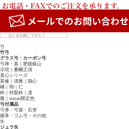
弓
竹弓
グラス弓・カーボン弓
弓禅・真｜肥後蘇山
示現｜桑幡正清
直心シリーズ
英修｜清雅｜鵠心
橘｜翔｜仁
粋｜特製粋｜凛
雅｜suizan限定色
弓付属品
弓巻・弓袋・石突
握革・ゴム弓・その他
矢
ジュラ矢