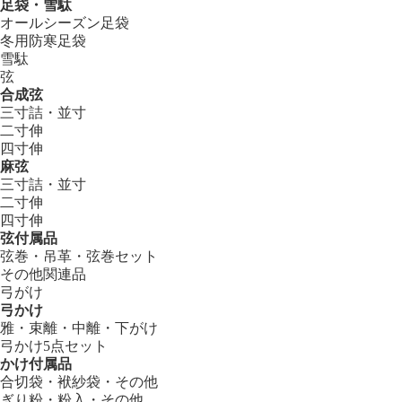
足袋・雪駄
オールシーズン足袋
冬用防寒足袋
雪駄
弦
合成弦
三寸詰・並寸
二寸伸
四寸伸
麻弦
三寸詰・並寸
二寸伸
四寸伸
弦付属品
弦巻・吊革・弦巻セット
その他関連品
弓がけ
弓かけ
雅・束離・中離・下がけ
弓かけ5点セット
かけ付属品
合切袋・袱紗袋・その他
ぎり粉・粉入・その他