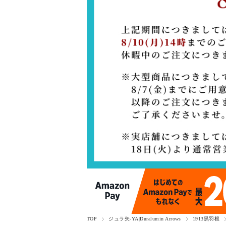
TOP
ジュラ矢-YA|Duralumin Arrows
1913黒羽根