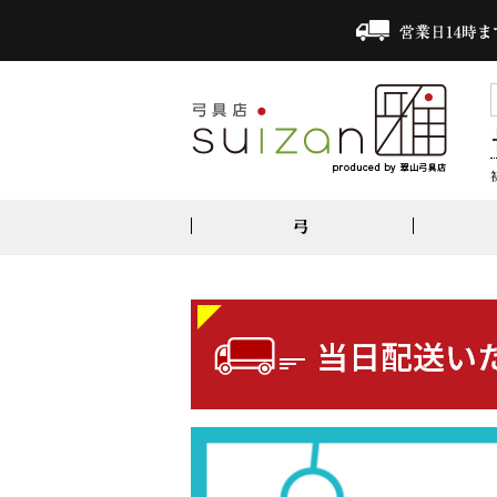
弓
竹弓
ジュラ矢
上衣・袴・帯
合成弦
弓かけ
1913ターキー
オールシーズン上衣｜弓道衣
三寸詰・並寸
雅・束離・中離・下がけ
1913黒羽根
夏用上衣｜弓道衣
二寸伸
弓かけ5点セット
1913自然羽
男性用馬乗袴
四寸伸
2015ターキー
女性用馬乗袴
2015黒羽根
角帯・胸あて・大風呂敷
2117シャフト
弓道衣セット