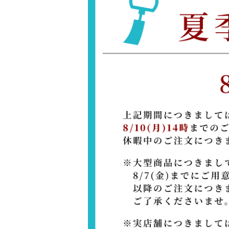
遠的ジュラ矢
上衣2・3枚セット
巻藁矢
近的矢ジュラルミン3点セット