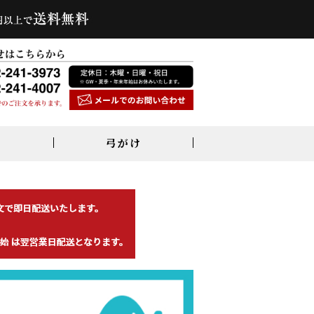
弓がけ
弓付属品
足袋・雪駄
弦付属品
弓巻・弓袋・石突
オールシーズン足袋
弦巻・吊革・弦巻セット
握革・ゴム弓・その他
冬用防寒足袋
その他関連品
雪駄