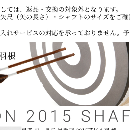
弓道 ジュラ矢 黒手羽 2015茶|6本組|矧