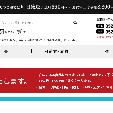
ログイン
カート
初めての方へ
suizan雅について
お客様の声
English
矢
弓道衣･着物
弦
グラス弓・カーボン弓
カーボン矢
着物・襷
麻弦
かけ付属品
弓禅・真｜肥後蘇山
EASTON Carbon
三寸詰・並寸
合切袋・袱紗袋・その他
示現｜桑幡正清
Mizuno Carbon
二寸伸
ぎり粉・粉入・その他
直心シリーズ
四寸伸
英修｜清雅｜鵠心
橘｜翔｜仁
粋｜特製粋｜凛