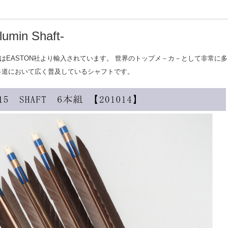
min Shaft-
EASTON社より輸入されています。 世界のトップメ－カ－として非常に多
弓道において広く普及しているシャフトです。