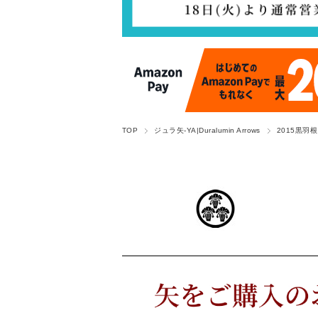
TOP
ジュラ矢-YA|Duralumin Arrows
2015黒羽根