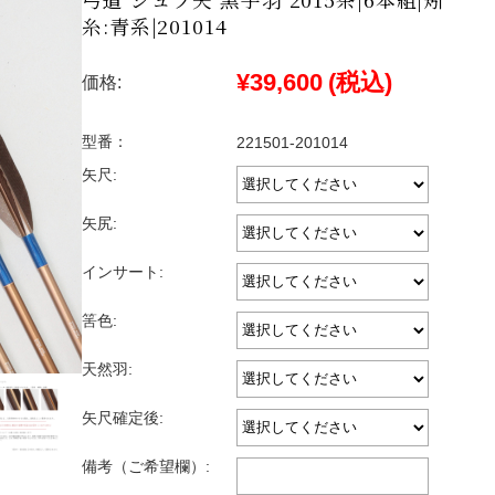
糸:青系|201014
¥39,600
(税込)
価格:
型番：
221501-201014
矢尺:
矢尻:
インサート:
筈色:
天然羽:
矢尺確定後:
備考（ご希望欄）: