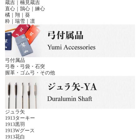
蔵吉｜楠見蔵吉
直心｜鵠心｜練心
橘｜翔｜葵
粋｜瑞雪｜凛
弓付属品
弓巻・弓袋・石突
握革・ゴム弓・その他
ジュラ矢
1913ターキー
1913黒羽
1913Wグース
1913花白