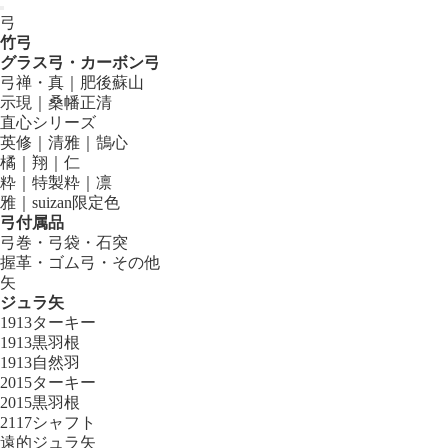
弓
竹弓
グラス弓・カーボン弓
弓禅・真｜肥後蘇山
示現｜桑幡正清
直心シリーズ
英修｜清雅｜鵠心
橘｜翔｜仁
粋｜特製粋｜凛
雅｜suizan限定色
弓付属品
弓巻・弓袋・石突
握革・ゴム弓・その他
矢
ジュラ矢
1913ターキー
1913黒羽根
1913自然羽
2015ターキー
2015黒羽根
2117シャフト
遠的ジュラ矢