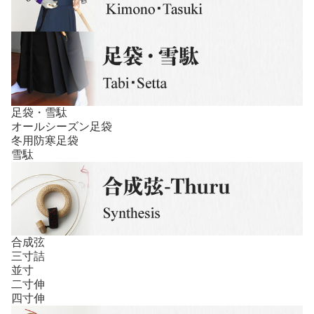
足袋・雪駄
オールシーズン足袋
冬用防寒足袋
雪駄
合成弦
三寸詰
並寸
二寸伸
四寸伸