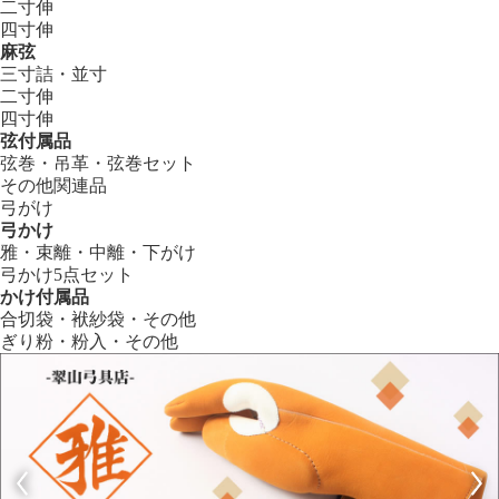
二寸伸
四寸伸
麻弦
三寸詰・並寸
二寸伸
四寸伸
弦付属品
弦巻・吊革・弦巻セット
その他関連品
弓がけ
弓かけ
雅・束離・中離・下がけ
弓かけ5点セット
かけ付属品
合切袋・袱紗袋・その他
ぎり粉・粉入・その他