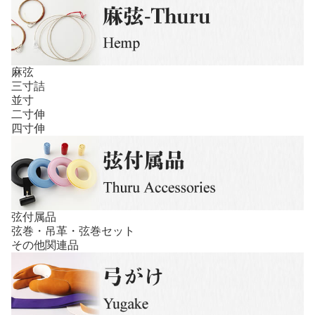
麻弦
三寸詰
並寸
二寸伸
四寸伸
弦付属品
弦巻・吊革・弦巻セット
その他関連品