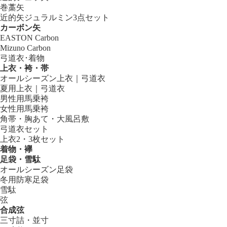
巻藁矢
近的矢ジュラルミン3点セット
カーボン矢
EASTON Carbon
Mizuno Carbon
弓道衣･着物
上衣・袴・帯
オールシーズン上衣｜弓道衣
夏用上衣｜弓道衣
男性用馬乗袴
女性用馬乗袴
角帯・胸あて・大風呂敷
弓道衣セット
上衣2・3枚セット
着物・襷
足袋・雪駄
オールシーズン足袋
冬用防寒足袋
雪駄
弦
合成弦
三寸詰・並寸