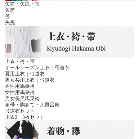
矢筒・矢尻・筈
矢筒
筈
矢尻
上衣・袴・帯
オールシーズン上衣｜弓道衣
夏用上衣｜弓道衣
男女共用上衣｜弓道衣
男性用馬乗袴
女性用馬乗袴
男女長尺馬乗袴
角帯・胸あて・大風呂敷
弓道衣セット
上衣2・3枚セット