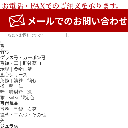
弓
竹弓
グラス弓・カーボン弓
弓禅・真｜肥後蘇山
示現｜桑幡正清
直心シリーズ
英修｜清雅｜鵠心
橘｜翔｜仁
粋｜特製粋｜凛
雅｜suizan限定色
弓付属品
弓巻・弓袋・石突
握革・ゴム弓・その他
矢
ジュラ矢