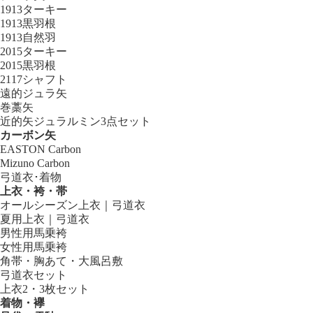
1913ターキー
1913黒羽根
1913自然羽
2015ターキー
2015黒羽根
2117シャフト
遠的ジュラ矢
巻藁矢
近的矢ジュラルミン3点セット
カーボン矢
EASTON Carbon
Mizuno Carbon
弓道衣･着物
上衣・袴・帯
オールシーズン上衣｜弓道衣
夏用上衣｜弓道衣
男性用馬乗袴
女性用馬乗袴
角帯・胸あて・大風呂敷
弓道衣セット
上衣2・3枚セット
着物・襷