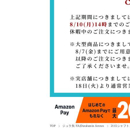
TOP
ジュラ矢-YA|Duralumin Arrows
2115シャフト