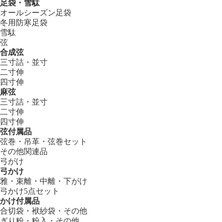
足袋・雪駄
オールシーズン足袋
冬用防寒足袋
雪駄
弦
合成弦
三寸詰・並寸
二寸伸
四寸伸
麻弦
三寸詰・並寸
二寸伸
四寸伸
弦付属品
弦巻・吊革・弦巻セット
その他関連品
弓がけ
弓かけ
雅・束離・中離・下がけ
弓かけ5点セット
かけ付属品
合切袋・袱紗袋・その他
ぎり粉・粉入・その他