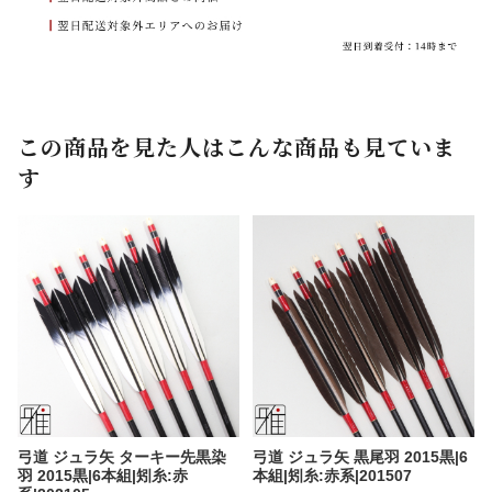
この商品を見た人はこんな商品も見ていま
す
弓道 ジュラ矢 ターキー先黒染
弓道 ジュラ矢 黒尾羽 2015黒|6
羽 2015黒|6本組|矧糸:赤
本組|矧糸:赤系|201507