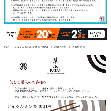
TOP
ジュラ矢-YA|Duralumin Arrows
2015黒羽根
黒羽根 尾羽