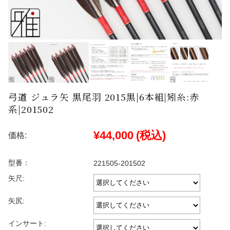
弓道 ジュラ矢 黒尾羽 2015黒|6本組|矧糸:赤
系|201502
¥44,000
(税込)
価格:
型番：
221505-201502
矢尺:
矢尻:
インサート: