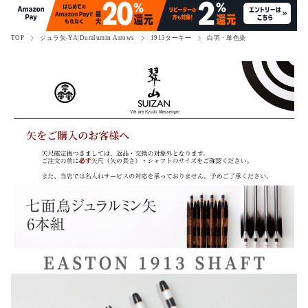
TOP
ジュラ矢-YA|Duralumin Arrows
1913ターキー
白羽・単色染