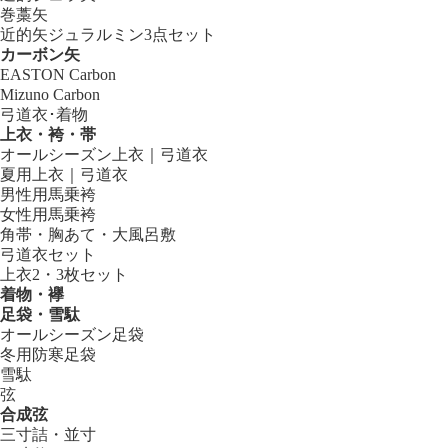
巻藁矢
近的矢ジュラルミン3点セット
カーボン矢
EASTON Carbon
Mizuno Carbon
弓道衣･着物
上衣・袴・帯
オールシーズン上衣｜弓道衣
夏用上衣｜弓道衣
男性用馬乗袴
女性用馬乗袴
角帯・胸あて・大風呂敷
弓道衣セット
上衣2・3枚セット
着物・襷
足袋・雪駄
オールシーズン足袋
冬用防寒足袋
雪駄
弦
合成弦
三寸詰・並寸