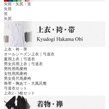
矢筒・矢尻・筈
矢筒
筈
矢尻
上衣・袴・帯
オールシーズン上衣｜弓道衣
夏用上衣｜弓道衣
男女共用上衣｜弓道衣
男性用馬乗袴
女性用馬乗袴
男女長尺馬乗袴
角帯・胸あて・大風呂敷
弓道衣セット
上衣2・3枚セット