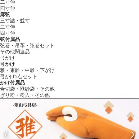
二寸伸
四寸伸
麻弦
三寸詰・並寸
二寸伸
四寸伸
弦付属品
弦巻・吊革・弦巻セット
その他関連品
弓がけ
弓かけ
雅・束離・中離・下がけ
弓かけ5点セット
かけ付属品
合切袋・袱紗袋・その他
ぎり粉・粉入・その他