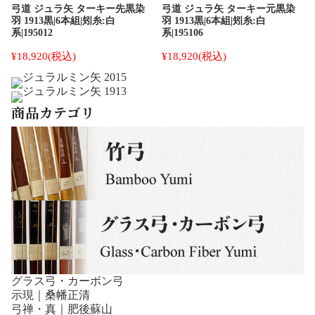
弓道 ジュラ矢 ターキー先黒染
弓道 ジュラ矢 ターキー元黒染
羽 1913黒|6本組|矧糸:白
羽 1913黒|6本組|矧糸:白
系|195012
系|195106
¥18,920
(税込)
¥18,920
(税込)
商品カテゴリ
グラス弓・カーボン弓
示現｜桑幡正清
弓禅・真｜肥後蘇山