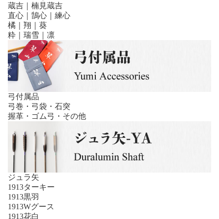
蔵吉｜楠見蔵吉
直心｜鵠心｜練心
橘｜翔｜葵
粋｜瑞雪｜凛
弓付属品
弓巻・弓袋・石突
握革・ゴム弓・その他
ジュラ矢
1913ターキー
1913黒羽
1913Wグース
1913花白