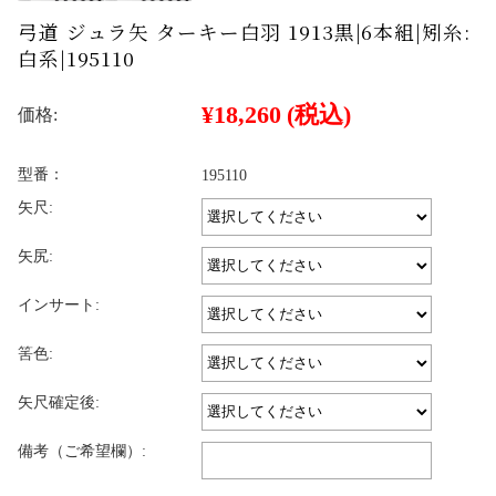
弓道 ジュラ矢 ターキー白羽 1913黒|6本組|矧糸:
白系|195110
¥18,260
(税込)
価格:
型番：
195110
矢尺:
矢尻:
インサート:
筈色:
矢尺確定後:
備考（ご希望欄）: