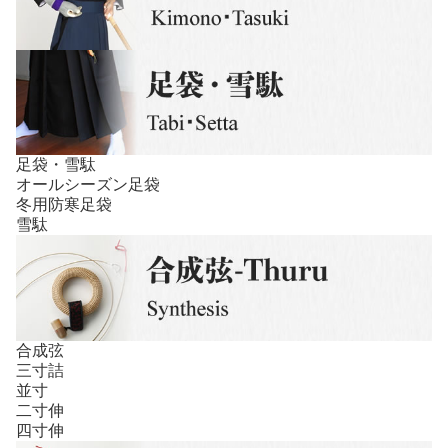
足袋・雪駄
オールシーズン足袋
冬用防寒足袋
雪駄
合成弦
三寸詰
並寸
二寸伸
四寸伸