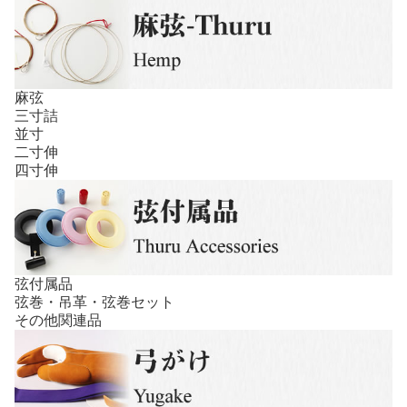
麻弦
三寸詰
並寸
二寸伸
四寸伸
弦付属品
弦巻・吊革・弦巻セット
その他関連品