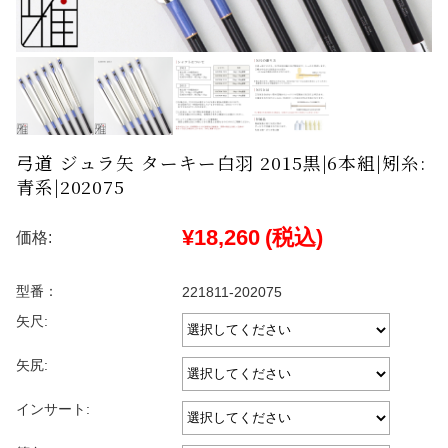
弓道 ジュラ矢 ターキー白羽 2015黒|6本組|矧糸:
青系|202075
¥18,260
(税込)
価格:
型番：
221811-202075
矢尺:
矢尻:
インサート: