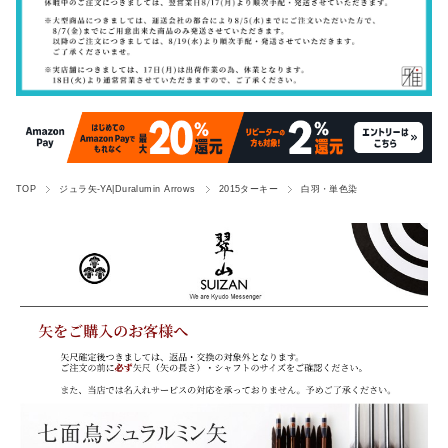
TOP
ジュラ矢-YA|Duralumin Arrows
2015ターキー
白羽・単色染