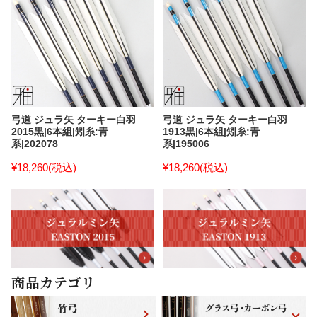
弓道 ジュラ矢 ターキー白羽
弓道 ジュラ矢 ターキー白羽
2015黒|6本組|矧糸:青
1913黒|6本組|矧糸:青
系|202078
系|195006
¥18,260
(税込)
¥18,260
(税込)
商品カテゴリ