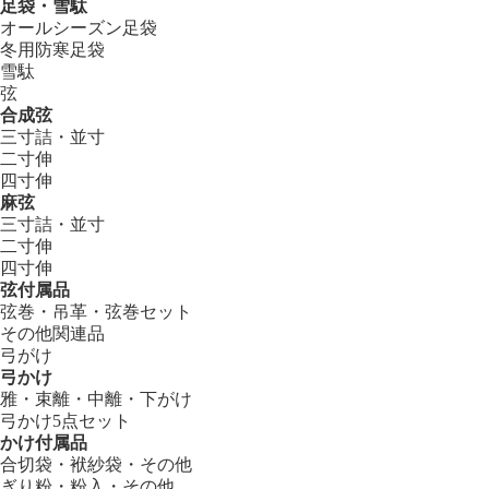
足袋・雪駄
オールシーズン足袋
冬用防寒足袋
雪駄
弦
合成弦
三寸詰・並寸
二寸伸
四寸伸
麻弦
三寸詰・並寸
二寸伸
四寸伸
弦付属品
弦巻・吊革・弦巻セット
その他関連品
弓がけ
弓かけ
雅・束離・中離・下がけ
弓かけ5点セット
かけ付属品
合切袋・袱紗袋・その他
ぎり粉・粉入・その他