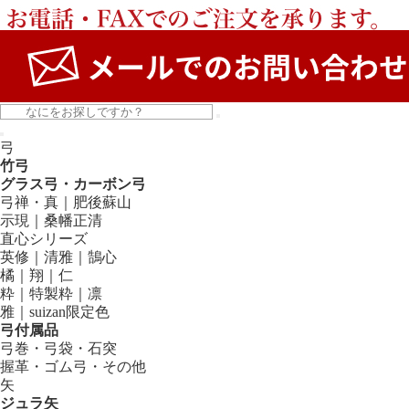
弓
竹弓
グラス弓・カーボン弓
弓禅・真｜肥後蘇山
示現｜桑幡正清
直心シリーズ
英修｜清雅｜鵠心
橘｜翔｜仁
粋｜特製粋｜凛
雅｜suizan限定色
弓付属品
弓巻・弓袋・石突
握革・ゴム弓・その他
矢
ジュラ矢