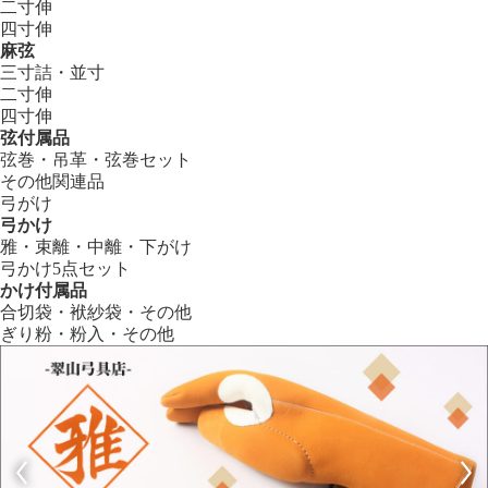
二寸伸
四寸伸
麻弦
三寸詰・並寸
二寸伸
四寸伸
弦付属品
弦巻・吊革・弦巻セット
その他関連品
弓がけ
弓かけ
雅・束離・中離・下がけ
弓かけ5点セット
かけ付属品
合切袋・袱紗袋・その他
ぎり粉・粉入・その他