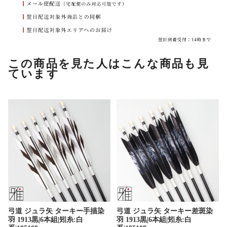
この商品を見た人はこんな商品も見
ています
弓道 ジュラ矢 ターキー手描染
弓道 ジュラ矢 ターキー差斑染
羽 1913黒|6本組|矧糸:白
羽 1913黒|6本組|矧糸:白