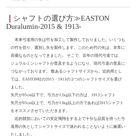
｜
シャフトの選び方≫EASTON
Duralumin-2015 & 1913-
本来弓道用の矢は竹を加工して製作しておりました。いくつも
の竹を切り、選別し矢を製作します。このため竹の矢は、非常に
高価なものとなってきました。 そこで、近年の現代弓道では、
ジュラルミンシャフトが普及するようになり、現代弓道の普及に
つながっております。 数あるシャフトサイズから、近的用とし
ては、EASTON社の2015・1913の２つのシャフトサイズを選び
ました。
矢尺が95cm以下で、弓力が12kg以下の方は、1913シャフト
矢尺が95cm以上で、弓力が13kg以上の方であれば2015シャフト
をオススメさせていただきます。
近的競技においての安定飛翔をする上で十分な品質を持った弓
道用の矢としてシャフトサイズで迷われることないように厳選い
たしました。