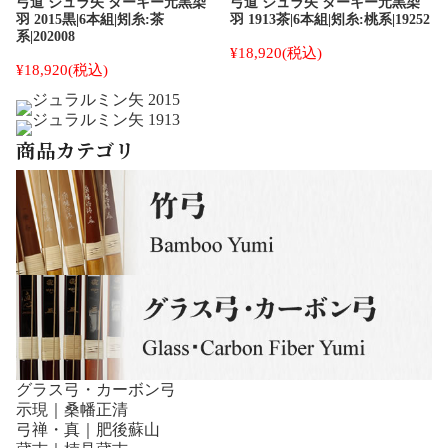
弓道 ジュラ矢 ターキー元黒染
弓道 ジュラ矢 ターキー元黒染
羽 2015黒|6本組|矧糸:茶
羽 1913茶|6本組|矧糸:桃系|19252
系|202008
¥18,920
(税込)
¥18,920
(税込)
商品カテゴリ
グラス弓・カーボン弓
示現｜桑幡正清
弓禅・真｜肥後蘇山