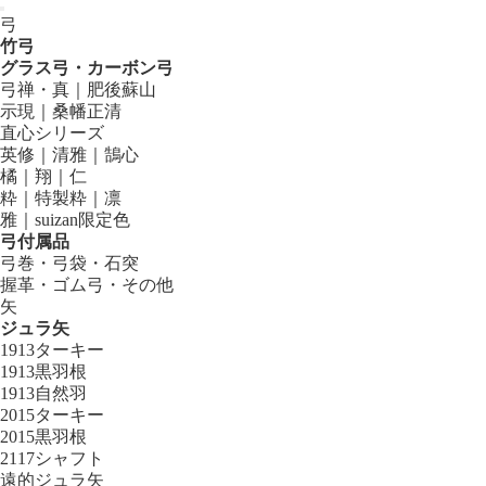
弓
竹弓
グラス弓・カーボン弓
弓禅・真｜肥後蘇山
示現｜桑幡正清
直心シリーズ
英修｜清雅｜鵠心
橘｜翔｜仁
粋｜特製粋｜凛
雅｜suizan限定色
弓付属品
弓巻・弓袋・石突
握革・ゴム弓・その他
矢
ジュラ矢
1913ターキー
1913黒羽根
1913自然羽
2015ターキー
2015黒羽根
2117シャフト
遠的ジュラ矢