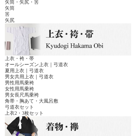
矢筒・矢尻・筈
矢筒
筈
矢尻
上衣・袴・帯
オールシーズン上衣｜弓道衣
夏用上衣｜弓道衣
男女共用上衣｜弓道衣
男性用馬乗袴
女性用馬乗袴
男女長尺馬乗袴
角帯・胸あて・大風呂敷
弓道衣セット
上衣2・3枚セット