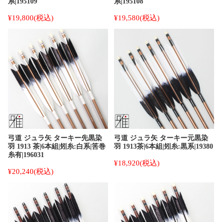
系|195109
系|195108
¥19,800
(税込)
¥19,580
(税込)
弓道 ジュラ矢 ターキー先黒染
弓道 ジュラ矢 ターキー元黒染
羽 1913 茶|6本組|矧糸:白系|筈巻
羽 1913茶|6本組|矧糸:黒系|19380
糸有|196031
¥18,920
(税込)
¥20,240
(税込)