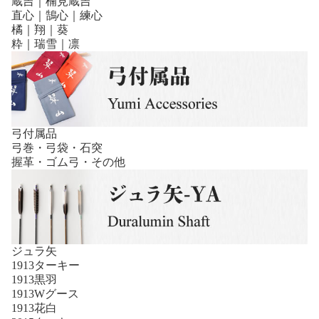
蔵吉｜楠見蔵吉
直心｜鵠心｜練心
橘｜翔｜葵
粋｜瑞雪｜凛
弓付属品
弓巻・弓袋・石突
握革・ゴム弓・その他
ジュラ矢
1913ターキー
1913黒羽
1913Wグース
1913花白