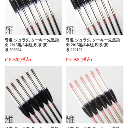
弓道 ジュラ矢 ターキー先黒染
弓道 ジュラ矢 ターキー先黒染
羽 2015黒|6本組|矧糸:茶
羽 2015黒|6本組|矧糸:茶
系|202094
系|202102
¥18,920
(税込)
¥18,920
(税込)