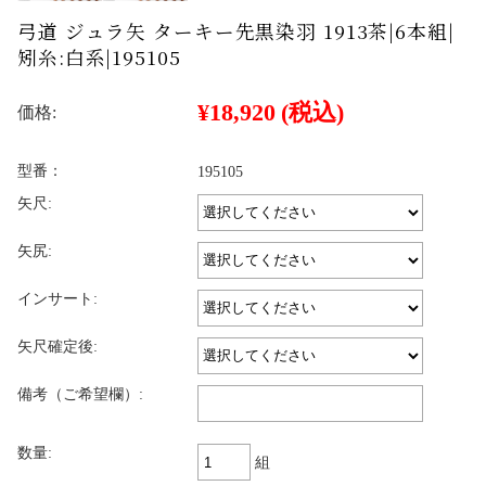
弓道 ジュラ矢 ターキー先黒染羽 1913茶|6本組|
矧糸:白系|195105
¥18,920
(税込)
価格:
型番：
195105
矢尺:
矢尻:
インサート:
矢尺確定後:
備考（ご希望欄）:
数量:
組