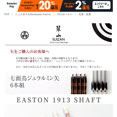
TOP
ジュラ矢-YA|Duralumin Arrows
1913ターキー
元黒・先黒