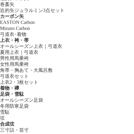
巻藁矢
近的矢ジュラルミン3点セット
カーボン矢
EASTON Carbon
Mizuno Carbon
弓道衣･着物
上衣・袴・帯
オールシーズン上衣｜弓道衣
夏用上衣｜弓道衣
男性用馬乗袴
女性用馬乗袴
角帯・胸あて・大風呂敷
弓道衣セット
上衣2・3枚セット
着物・襷
足袋・雪駄
オールシーズン足袋
冬用防寒足袋
雪駄
弦
合成弦
三寸詰・並寸