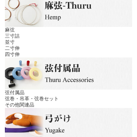
麻弦
三寸詰
並寸
二寸伸
四寸伸
弦付属品
弦巻・吊革・弦巻セット
その他関連品