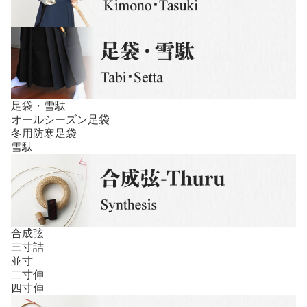
足袋・雪駄
オールシーズン足袋
冬用防寒足袋
雪駄
合成弦
三寸詰
並寸
二寸伸
四寸伸