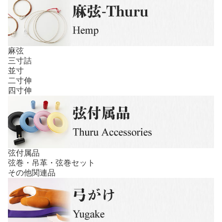
麻弦
三寸詰
並寸
二寸伸
四寸伸
弦付属品
弦巻・吊革・弦巻セット
その他関連品