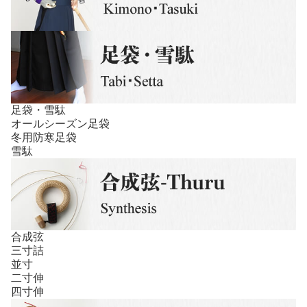
足袋・雪駄
オールシーズン足袋
冬用防寒足袋
雪駄
合成弦
三寸詰
並寸
二寸伸
四寸伸