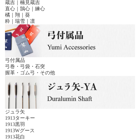
蔵吉｜楠見蔵吉
直心｜鵠心｜練心
橘｜翔｜葵
粋｜瑞雪｜凛
弓付属品
弓巻・弓袋・石突
握革・ゴム弓・その他
ジュラ矢
1913ターキー
1913黒羽
1913Wグース
1913花白