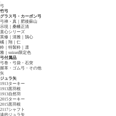
弓
竹弓
グラス弓・カーボン弓
弓禅・真｜肥後蘇山
示現｜桑幡正清
直心シリーズ
英修｜清雅｜鵠心
橘｜翔｜仁
粋｜特製粋｜凛
雅｜suizan限定色
弓付属品
弓巻・弓袋・石突
握革・ゴム弓・その他
矢
ジュラ矢
1913ターキー
1913黒羽根
1913自然羽
2015ターキー
2015黒羽根
2117シャフト
遠的ジュラ矢