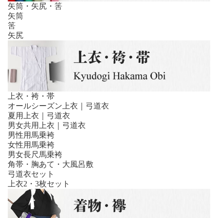
矢筒・矢尻・筈
矢筒
筈
矢尻
上衣・袴・帯
オールシーズン上衣｜弓道衣
夏用上衣｜弓道衣
男女共用上衣｜弓道衣
男性用馬乗袴
女性用馬乗袴
男女長尺馬乗袴
角帯・胸あて・大風呂敷
弓道衣セット
上衣2・3枚セット