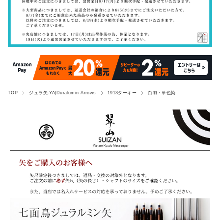
TOP
ジュラ矢-YA|Duralumin Arrows
1913ターキー
白羽・単色染