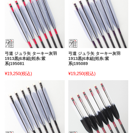
弓道 ジュラ矢 ターキー灰羽
弓道 ジュラ矢 ターキー灰羽
1913黒|6本組|矧糸:紫
1913黒|6本組|矧糸:紫
系|195081
系|195089
¥19,250
(税込)
¥19,250
(税込)