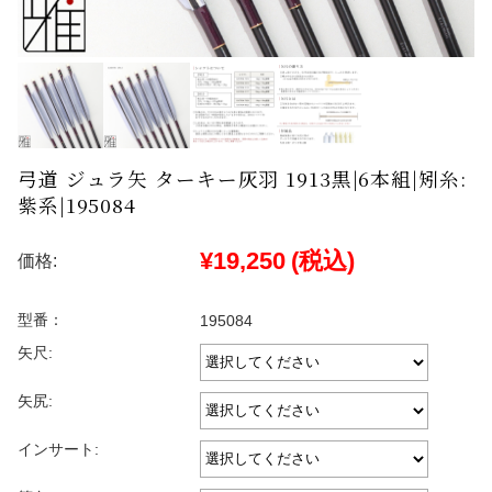
弓道 ジュラ矢 ターキー灰羽 1913黒|6本組|矧糸:
紫系|195084
¥19,250
(税込)
価格:
型番：
195084
矢尺:
矢尻:
インサート: