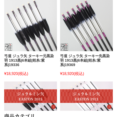
弓道 ジュラ矢 ターキー元黒染
弓道 ジュラ矢 ターキー先黒染
羽 1913黒|6本組|矧糸:紫
羽 1913黒|6本組|矧糸:紫
系|19336
系|19369
¥18,920
(税込)
¥18,920
(税込)
商品カテゴリ