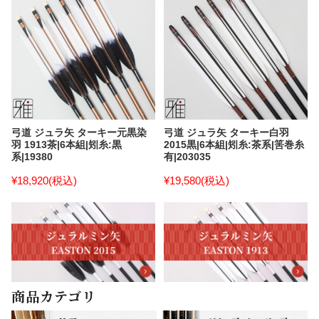
弓道 ジュラ矢 ターキー元黒染
弓道 ジュラ矢 ターキー白羽
羽 1913茶|6本組|矧糸:黒
2015黒|6本組|矧糸:茶系|筈巻糸
系|19380
有|203035
¥18,920
(税込)
¥19,580
(税込)
商品カテゴリ