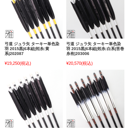
弓道 ジュラ矢 ターキー単色染
弓道 ジュラ矢 ターキー単色染
羽 2015黒|6本組|矧糸:黄
羽 2015黒|6本組|矧糸:白系|筈巻
系|202087
糸有|203006
¥19,250
(税込)
¥20,570
(税込)