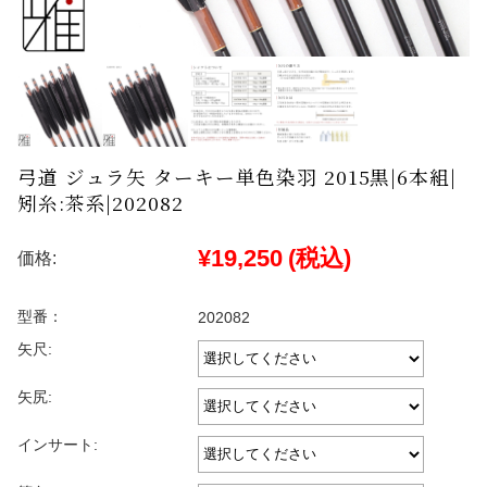
弓道 ジュラ矢 ターキー単色染羽 2015黒|6本組|
矧糸:茶系|202082
¥19,250
(税込)
価格:
型番：
202082
矢尺:
矢尻:
インサート: