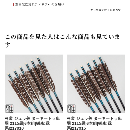
この商品を見た人はこんな商品も見ていま
す
弓道 ジュラ矢 ターキートラ班
弓道 ジュラ矢 ターキートラ班
羽 2115黒|6本組|矧糸:緑
羽 2115黒|6本組|矧糸:緑
系|217910
系|217915