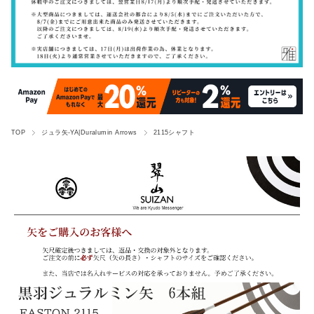
TOP
ジュラ矢-YA|Duralumin Arrows
2115シャフト