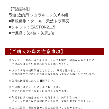
【商品詳細】
弓道 近的用 ジュラルミン矢 6本組
■羽根種別：ターキー天然トラ班羽
■シャフト：EASTON2115
■付属品：筈4個・矢尻2個