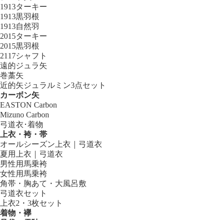
1913ターキー
1913黒羽根
1913自然羽
2015ターキー
2015黒羽根
2117シャフト
遠的ジュラ矢
巻藁矢
近的矢ジュラルミン3点セット
カーボン矢
EASTON Carbon
Mizuno Carbon
弓道衣･着物
上衣・袴・帯
オールシーズン上衣｜弓道衣
夏用上衣｜弓道衣
男性用馬乗袴
女性用馬乗袴
角帯・胸あて・大風呂敷
弓道衣セット
上衣2・3枚セット
着物・襷