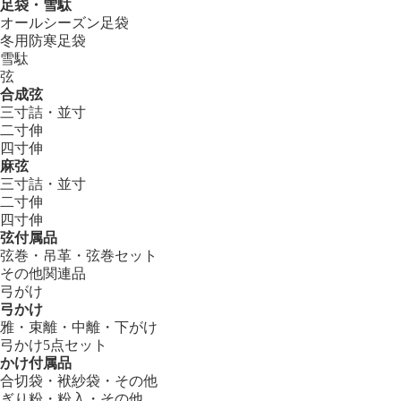
足袋・雪駄
オールシーズン足袋
冬用防寒足袋
雪駄
弦
合成弦
三寸詰・並寸
二寸伸
四寸伸
麻弦
三寸詰・並寸
二寸伸
四寸伸
弦付属品
弦巻・吊革・弦巻セット
その他関連品
弓がけ
弓かけ
雅・束離・中離・下がけ
弓かけ5点セット
かけ付属品
合切袋・袱紗袋・その他
ぎり粉・粉入・その他