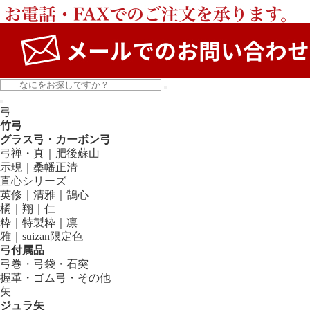
弓
竹弓
グラス弓・カーボン弓
弓禅・真｜肥後蘇山
示現｜桑幡正清
直心シリーズ
英修｜清雅｜鵠心
橘｜翔｜仁
粋｜特製粋｜凛
雅｜suizan限定色
弓付属品
弓巻・弓袋・石突
握革・ゴム弓・その他
矢
ジュラ矢