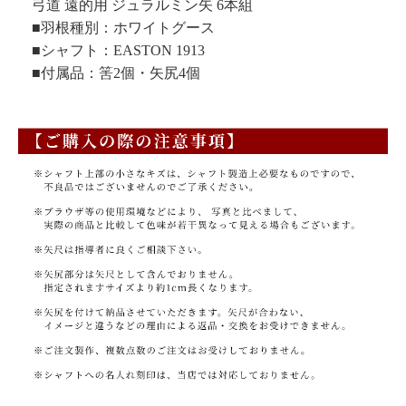
弓道 遠的用 ジュラルミン矢 6本組
■羽根種別：ホワイトグース
■シャフト：EASTON 1913
■付属品：筈2個・矢尻4個