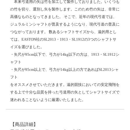
本来弓道用の矢は竹を加工して製作しておりました。いくつも
の竹を切り、選別し矢を製作します。このため竹の矢は、非常に
高価なものとなってきました。 そこで、近年の現代弓道では、
ジュラルミンシャフトが普及するようになり、現代弓道の普及に
つながっております。 数あるシャフトサイズから、遠的用とし
ては、EASTON社のSL2013・1913・SL1912の3つのシャフトサ
イズを選びました。
・矢尺が95cm以下で、弓力が14kg以下の方は、1913・SL1912シ
ャフト
・矢尺が95cm以上で、弓力が14kg以上の方であればSL2013シャ
フト
をオススメさせていただきます。遠的競技においての安定飛翔を
する上で十分な品質を持った弓道用の矢としてシャフトサイズで
迷われることないように厳選いたしました。
【商品詳細】