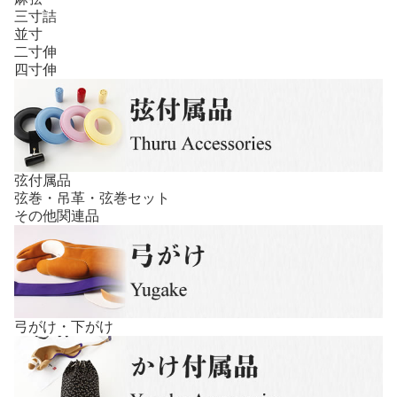
三寸詰
並寸
二寸伸
四寸伸
弦付属品
弦巻・吊革・弦巻セット
その他関連品
弓がけ・下がけ