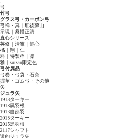
弓
竹弓
グラス弓・カーボン弓
弓禅・真｜肥後蘇山
示現｜桑幡正清
直心シリーズ
英修｜清雅｜鵠心
橘｜翔｜仁
粋｜特製粋｜凛
雅｜suizan限定色
弓付属品
弓巻・弓袋・石突
握革・ゴム弓・その他
矢
ジュラ矢
1913ターキー
1913黒羽根
1913自然羽
2015ターキー
2015黒羽根
2117シャフト
遠的ジュラ矢