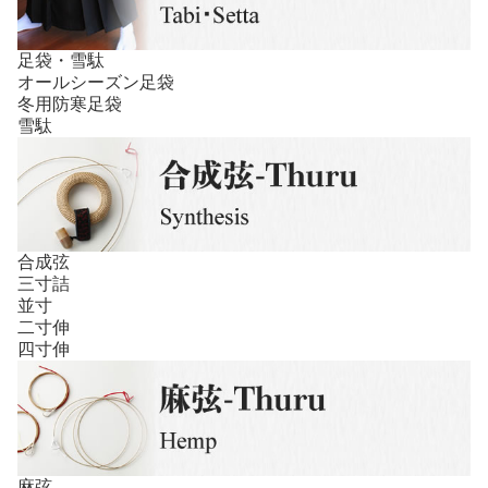
足袋・雪駄
オールシーズン足袋
冬用防寒足袋
雪駄
合成弦
三寸詰
並寸
二寸伸
四寸伸
麻弦