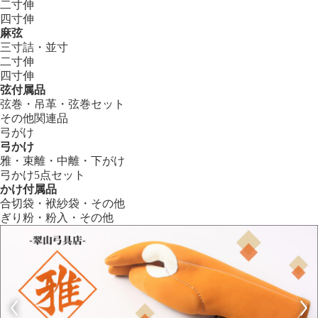
二寸伸
四寸伸
麻弦
三寸詰・並寸
二寸伸
四寸伸
弦付属品
弦巻・吊革・弦巻セット
その他関連品
弓がけ
弓かけ
雅・束離・中離・下がけ
弓かけ5点セット
かけ付属品
合切袋・袱紗袋・その他
ぎり粉・粉入・その他