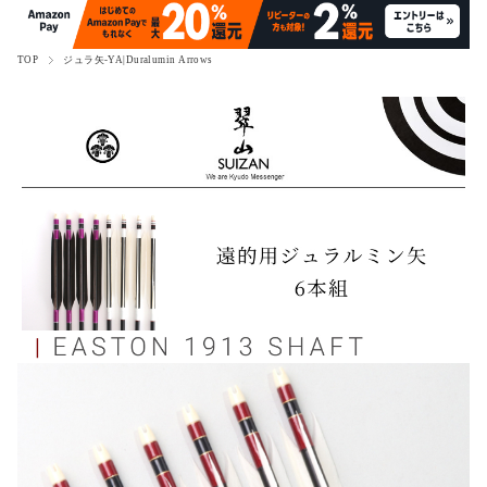
TOP
ジュラ矢-YA|Duralumin Arrows