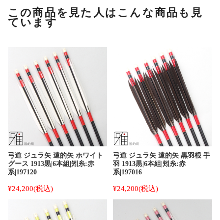
この商品を見た人はこんな商品も見
ています
弓道 ジュラ矢 遠的矢 ホワイト
弓道 ジュラ矢 遠的矢 黒羽根 手
グース 1913黒|6本組|矧糸:赤
羽 1913黒|6本組|矧糸:赤
系|197120
系|197016
¥24,200
(税込)
¥24,200
(税込)