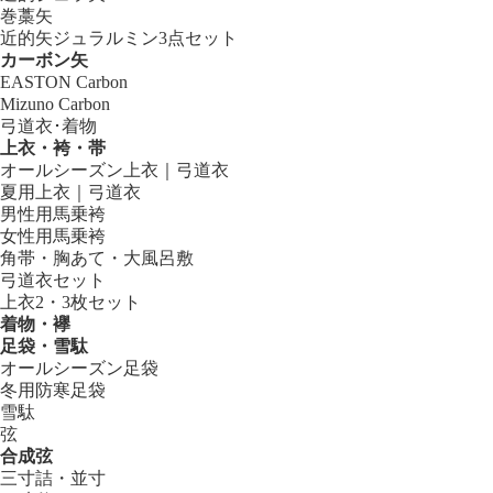
巻藁矢
近的矢ジュラルミン3点セット
カーボン矢
EASTON Carbon
Mizuno Carbon
弓道衣･着物
上衣・袴・帯
オールシーズン上衣｜弓道衣
夏用上衣｜弓道衣
男性用馬乗袴
女性用馬乗袴
角帯・胸あて・大風呂敷
弓道衣セット
上衣2・3枚セット
着物・襷
足袋・雪駄
オールシーズン足袋
冬用防寒足袋
雪駄
弦
合成弦
三寸詰・並寸