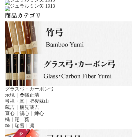
商品カテゴリ
グラス弓・カーボン弓
示現｜桑幡正清
弓禅・真｜肥後蘇山
蔵吉｜楠見蔵吉
直心｜鵠心｜練心
橘｜翔｜葵
粋｜瑞雪｜凛