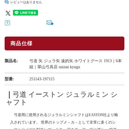
レビューはありません
商品仕様
製品名:
弓道 矢 ジュラ矢 遠的矢 ホワイトグース 1913｜6本
組｜翠山弓具店 suizan kyugu
型番:
251143-197115
｜
弓道 イーストン ジュラルミン シ
ャフト
弓道用に使用されるジュラルミンシャフトはEASTON社より輸
入されています。 世界のトップメ－カ－として非常に多くのシ