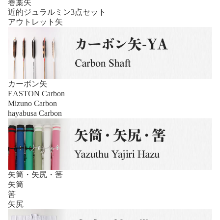
巻藁矢
近的ジュラルミン3点セット
アウトレット矢
カーボン矢
EASTON Carbon
Mizuno Carbon
hayabusa Carbon
矢筒・矢尻・筈
矢筒
筈
矢尻