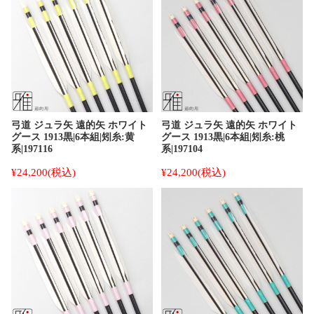
弓道 ジュラ矢 遠的矢 ホワイト
弓道 ジュラ矢 遠的矢 ホワイト
グース 1913黒|6本組|矧糸:黄
グース 1913黒|6本組|矧糸:桃
系|197116
系|197104
¥24,200
(税込)
¥24,200
(税込)