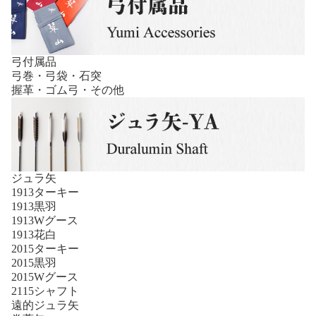
弓付属品
弓巻・弓袋・石突
握革・ゴム弓・その他
ジュラ矢
1913ターキー
1913黒羽
1913Wグース
1913花白
2015ターキー
2015黒羽
2015Wグース
2115シャフト
遠的ジュラ矢