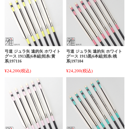
弓道 ジュラ矢 遠的矢 ホワイト
弓道 ジュラ矢 遠的矢 ホワイト
グース 1913黒|6本組|矧糸:黄
グース 1913黒|6本組|矧糸:桃
系|197116
系|197104
¥24,200
(税込)
¥24,200
(税込)