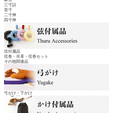
三寸詰
並寸
二寸伸
四寸伸
弦付属品
弦巻・吊革・弦巻セット
その他関連品
弓がけ・下がけ