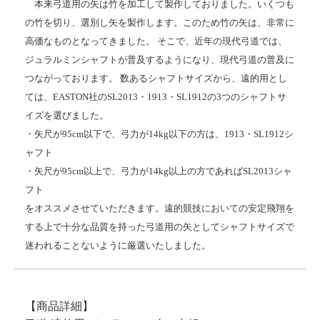
本来弓道用の矢は竹を加工して製作しておりました。いくつも
の竹を切り、選別し矢を製作します。このため竹の矢は、非常に
高価なものとなってきました。 そこで、近年の現代弓道では、
ジュラルミンシャフトが普及するようになり、現代弓道の普及に
つながっております。 数あるシャフトサイズから、遠的用とし
ては、EASTON社のSL2013・1913・SL1912の3つのシャフトサ
イズを選びました。
・矢尺が95cm以下で、弓力が14kg以下の方は、1913・SL1912シ
ャフト
・矢尺が95cm以上で、弓力が14kg以上の方であればSL2013シャ
フト
をオススメさせていただきます。遠的競技においての安定飛翔を
する上で十分な品質を持った弓道用の矢としてシャフトサイズで
迷われることないように厳選いたしました。
【商品詳細】