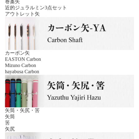
巻藁矢
近的ジュラルミン3点セット
アウトレット矢
カーボン矢
EASTON Carbon
Mizuno Carbon
hayabusa Carbon
矢筒・矢尻・筈
矢筒
筈
矢尻