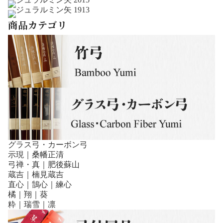
商品カテゴリ
グラス弓・カーボン弓
示現｜桑幡正清
弓禅・真｜肥後蘇山
蔵吉｜楠見蔵吉
直心｜鵠心｜練心
橘｜翔｜葵
粋｜瑞雪｜凛