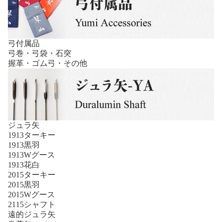
弓付属品
弓巻・弓袋・石突
握革・ゴム弓・その他
ジュラ矢
1913ターキー
1913黒羽
1913Wグース
1913花白
2015ターキー
2015黒羽
2015Wグース
2115シャフト
遠的ジュラ矢