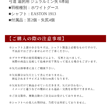
弓道 遠的用 ジュラルミン矢 6本組
■羽根種別：ホワイトグース
■シャフト：EASTON 1913
■付属品：筈2個・矢尻4個