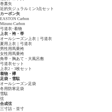
巻藁矢
近的矢ジュラルミン3点セット
カーボン矢
EASTON Carbon
Mizuno Carbon
弓道衣･着物
上衣・袴・帯
オールシーズン上衣｜弓道衣
夏用上衣｜弓道衣
男性用馬乗袴
女性用馬乗袴
角帯・胸あて・大風呂敷
弓道衣セット
上衣2・3枚セット
着物・襷
足袋・雪駄
オールシーズン足袋
冬用防寒足袋
雪駄
弦
合成弦
三寸詰・並寸