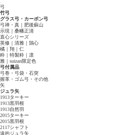
弓
竹弓
グラス弓・カーボン弓
弓禅・真｜肥後蘇山
示現｜桑幡正清
直心シリーズ
英修｜清雅｜鵠心
橘｜翔｜仁
粋｜特製粋｜凛
雅｜suizan限定色
弓付属品
弓巻・弓袋・石突
握革・ゴム弓・その他
矢
ジュラ矢
1913ターキー
1913黒羽根
1913自然羽
2015ターキー
2015黒羽根
2117シャフト
遠的ジュラ矢