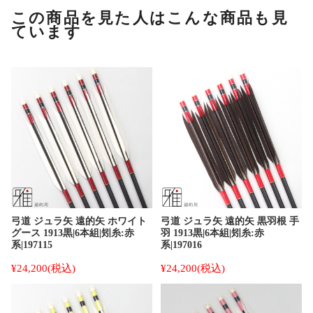
この商品を見た人はこんな商品も見
ています
弓道 ジュラ矢 遠的矢 ホワイト
弓道 ジュラ矢 遠的矢 黒羽根 手
グース 1913黒|6本組|矧糸:赤
羽 1913黒|6本組|矧糸:赤
系|197115
系|197016
¥24,200
(税込)
¥24,200
(税込)