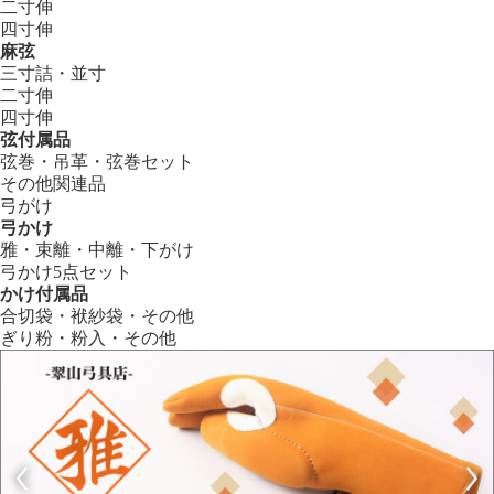
二寸伸
四寸伸
麻弦
三寸詰・並寸
二寸伸
四寸伸
弦付属品
弦巻・吊革・弦巻セット
その他関連品
弓がけ
弓かけ
雅・束離・中離・下がけ
弓かけ5点セット
かけ付属品
合切袋・袱紗袋・その他
ぎり粉・粉入・その他