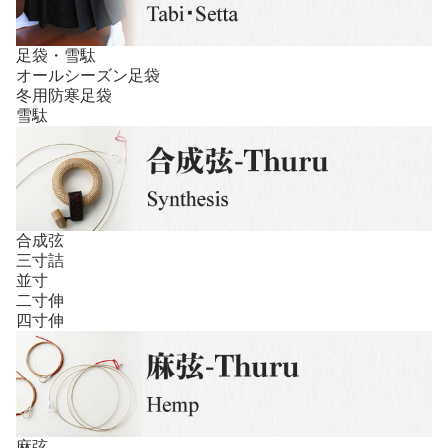
足袋・雪駄
オールシーズン足袋
冬用防寒足袋
雪駄
合成弦
三寸詰
並寸
二寸伸
四寸伸
麻弦