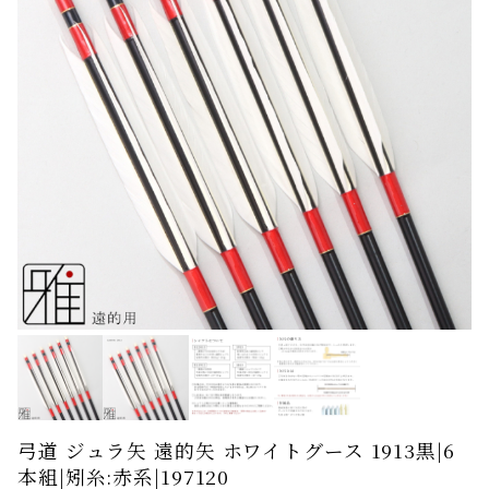
弓道 ジュラ矢 遠的矢 ホワイトグース 1913黒|6
本組|矧糸:赤系|197120