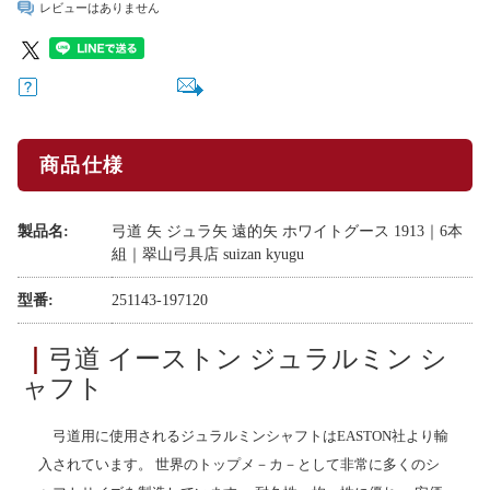
レビューはありません
商品仕様
製品名:
弓道 矢 ジュラ矢 遠的矢 ホワイトグース 1913｜6本
組｜翠山弓具店 suizan kyugu
型番:
251143-197120
｜
弓道 イーストン ジュラルミン シ
ャフト
弓道用に使用されるジュラルミンシャフトはEASTON社より輸
入されています。 世界のトップメ－カ－として非常に多くのシ