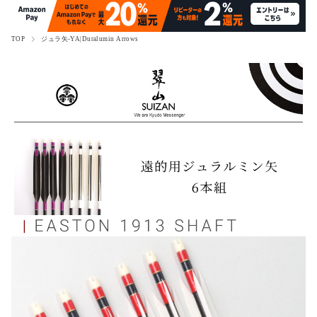
TOP
ジュラ矢-YA|Duralumin Arrows