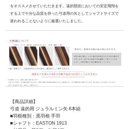
をオススメさせていただきます。遠的競技においての安定飛翔を
する上で十分な品質を持った弓道用の矢としてシャフトサイズで
迷われることないように厳選いたしました。
【商品詳細】
弓道 遠的用 ジュラルミン矢 6本組
■羽根種別：黒羽根 手羽
■シャフト：EASTON 1913