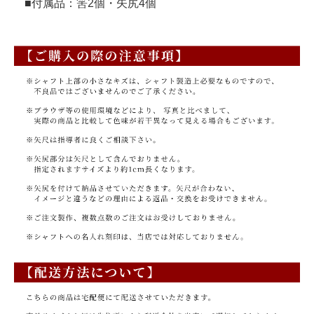
■付属品：筈2個・矢尻4個