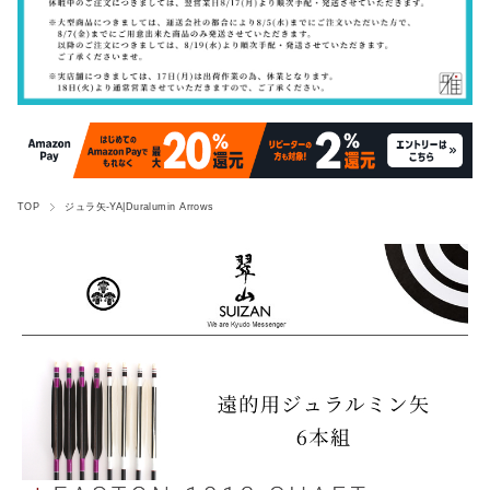
TOP
ジュラ矢-YA|Duralumin Arrows