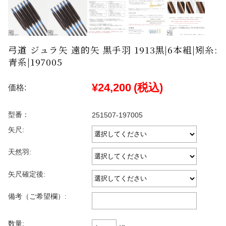
弓道 ジュラ矢 遠的矢 黒手羽 1913黒|6本組|矧糸:
青系|197005
¥24,200
(税込)
価格:
型番：
251507-197005
矢尺:
天然羽:
矢尺確定後:
備考（ご希望欄）:
数量: