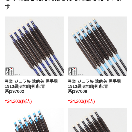
す
弓道 ジュラ矢 遠的矢 黒手羽
弓道 ジュラ矢 遠的矢 黒手羽
1913黒|6本組|矧糸:青
1913黒|6本組|矧糸:青
系|197002
系|197008
¥24,200
(税込)
¥24,200
(税込)