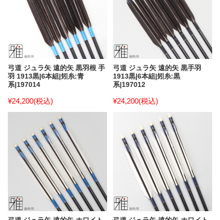
弓道 ジュラ矢 遠的矢 黒羽根 手
弓道 ジュラ矢 遠的矢 黒手羽
羽 1913黒|6本組|矧糸:青
1913黒|6本組|矧糸:黒
系|197014
系|197012
¥24,200
(税込)
¥24,200
(税込)