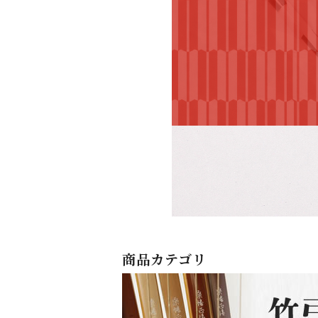
商品カテゴリ