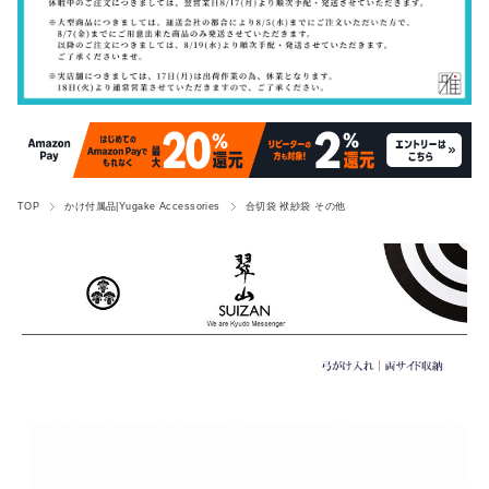
TOP
かけ付属品|Yugake Accessories
合切袋 袱紗袋 その他