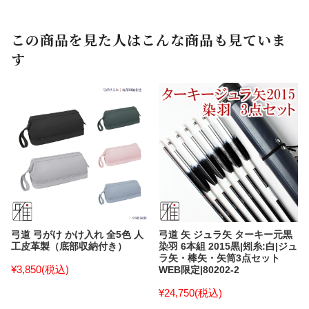
この商品を見た人はこんな商品も見ていま
す
弓道 弓がけ かけ入れ 全5色 人
弓道 矢 ジュラ矢 ターキー元黒
工皮革製（底部収納付き）
染羽 6本組 2015黒|矧糸:白|ジュ
ラ矢・棒矢・矢筒3点セット
¥3,850
(税込)
WEB限定|80202-2
¥24,750
(税込)