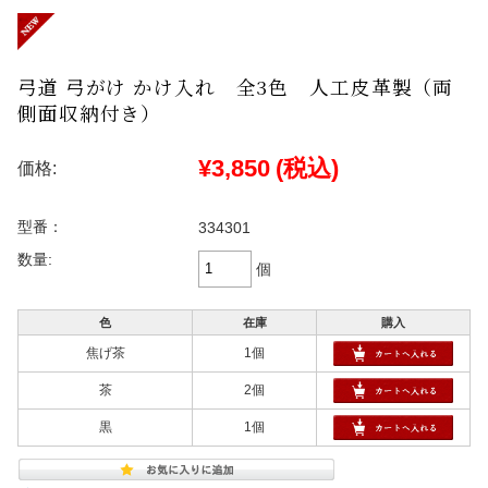
弓道 弓がけ かけ入れ 全3色 人工皮革製（両
側面収納付き）
¥3,850
(税込)
価格:
型番：
334301
数量:
個
色
在庫
購入
焦げ茶
1個
茶
2個
黒
1個