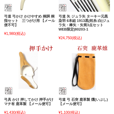
弓道 弓かけ かけやすめ 桐胴 桐
弓道 矢 ジュラ矢 ターキー元黒
指セット 三つがけ用 【メール
染羽 6本組 1913黒|矧糸:白|ジュ
便不可】
ラ矢・棒矢・矢筒3点セット
WEB限定|80203-1
¥1,980
(税込)
¥24,750
(税込)
弓具 かけ 押してかけ 押手がけ
弓道 弓 石突 鹿革製 燻(いぶし)
マチ有 鹿革製 【メール便可】
【メール便可】
¥1,430
(税込)
¥1,100
(税込)