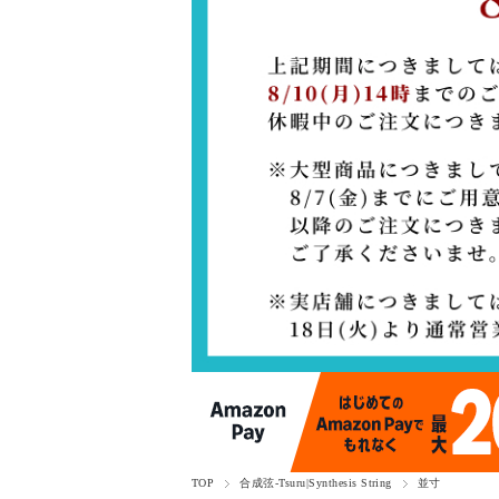
TOP
合成弦-Tsuru|Synthesis String
並寸