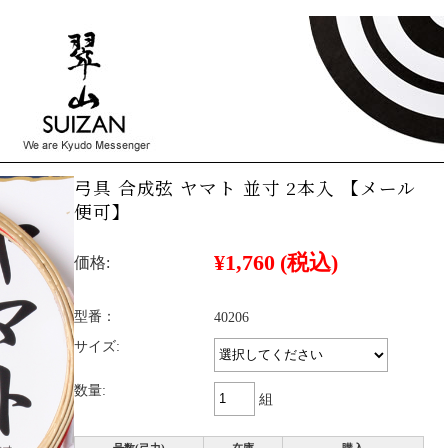
弓具 合成弦 ヤマト 並寸 2本入 【メール
便可】
¥1,760
(税込)
価格:
型番：
40206
サイズ:
数量:
組
号数(弓力)
在庫
購入