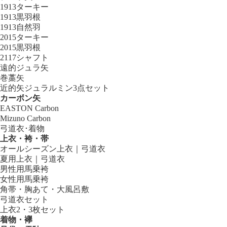
1913ターキー
1913黒羽根
1913自然羽
2015ターキー
2015黒羽根
2117シャフト
遠的ジュラ矢
巻藁矢
近的矢ジュラルミン3点セット
カーボン矢
EASTON Carbon
Mizuno Carbon
弓道衣･着物
上衣・袴・帯
オールシーズン上衣｜弓道衣
夏用上衣｜弓道衣
男性用馬乗袴
女性用馬乗袴
角帯・胸あて・大風呂敷
弓道衣セット
上衣2・3枚セット
着物・襷