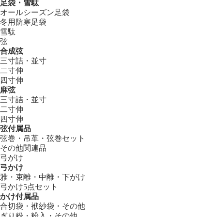
足袋・雪駄
オールシーズン足袋
冬用防寒足袋
雪駄
弦
合成弦
三寸詰・並寸
二寸伸
四寸伸
麻弦
三寸詰・並寸
二寸伸
四寸伸
弦付属品
弦巻・吊革・弦巻セット
その他関連品
弓がけ
弓かけ
雅・束離・中離・下がけ
弓かけ5点セット
かけ付属品
合切袋・袱紗袋・その他
ぎり粉・粉入・その他