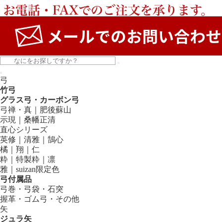
弓
竹弓
グラス弓・カーボン弓
弓禅・真｜肥後蘇山
示現｜桑幡正清
直心シリーズ
英修｜清雅｜鵠心
橘｜翔｜仁
粋｜特製粋｜凛
雅｜suizan限定色
弓付属品
弓巻・弓袋・石突
握革・ゴム弓・その他
矢
ジュラ矢