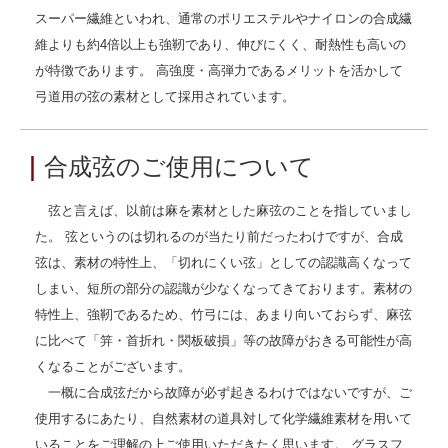
スーパー繊維といわれ、通常のポリエステルやナイロンの合成繊
維よりも約4倍以上も強靭であり、伸びにくく、耐熱性も高いの
が特徴であります。 高強度・高弾力であるメリットを活かして
弓道用の弦の素材として採用されています。
｜
合成弦のご使用について
弦と言えば、以前は麻を素材とした麻弦のことを指していまし
た。 弦というのは切れるのが当たり前だったわけですが、合成
弦は、素材の特性上、「切れにくい弦」としての認識高くなって
しまい、短所の部分の認識が少なくなってきております。素材の
特性上、強靭であるため、竹弓には、あまり向いておらず、麻弦
に比べて「笄・首折れ・関板破損」等の故障がおきる可能性が高
くなることがございます。
一概に合成弦だから故障が必ず起きるわけではないですが、ご
使用するにあたり、自然素材の道具対して化学繊維素材を用いて
いることをご理解の上ご使用いただきたく思います。 グラスフ