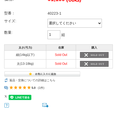
型番：
40223-1
サイズ:
数量:
組
太さ(弓力)
在庫
購入
細(14kg以下)
Sold Out
太(13-18kg)
Sold Out
返品・交換についての詳細はこちら
5.0
(1件)