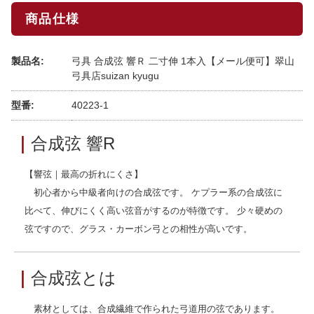
商品仕様
製品名:
弓具 合成弦 響Ｒ 二寸伸 1本入【メール便可】翠山
弓具店suizan kyugu
型番:
40223-1
｜
合成弦 響R
【響弦｜最高の折れにくさ】
初心者から中級者向けの合成弦です。 ケプラー系の合成弦に
比べて、伸びにくく高い弦音がするのが特徴です。 少々硬めの
弦ですので、グラス・カーボン弓との相性が高いです。
｜
合成弦とは
素材としては、合成繊維で作られた弓道用の弦であります。