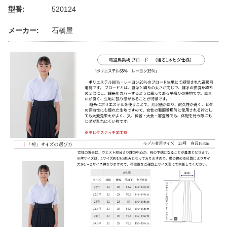
型番:
520124
メーカー:
石橋屋