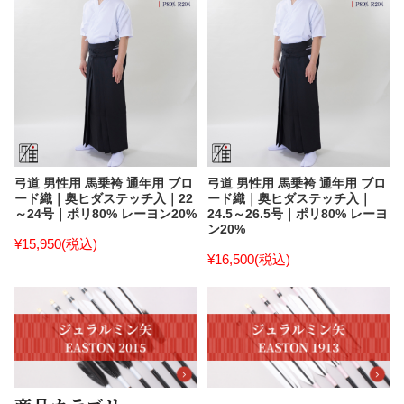
弓道 男性用 馬乗袴 通年用 ブロ
弓道 男性用 馬乗袴 通年用 ブロ
ード織｜奥ヒダステッチ入｜22
ード織｜奥ヒダステッチ入｜
～24号｜ポリ80% レーヨン20%
24.5～26.5号｜ポリ80% レーヨ
ン20%
¥15,950
(税込)
¥16,500
(税込)