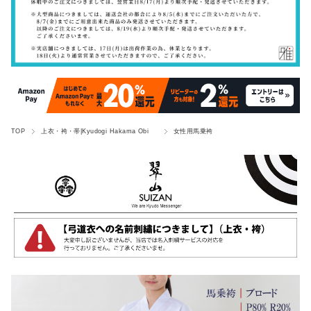
TOP
上衣・袴・帯|Kyudogi Hakama Obi
女性用馬乗袴