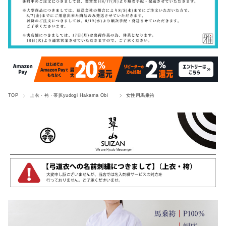
TOP
上衣・袴・帯|Kyudogi Hakama Obi
女性用馬乗袴