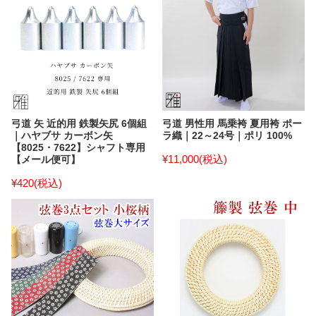
弓道 矢 近的用 鉄製矢尻 6個組
弓道 男性用 馬乗袴 夏用袴 ポー
｜ハヤブサ カーボン矢
ラ織｜22～24号｜ポリ 100%
【8025・7622】シャフト専用
¥11,000
(税込)
【メール便可】
¥420
(税込)