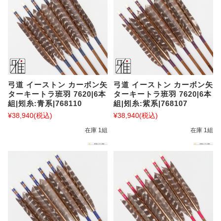
弓道 イーストン カーボン矢
弓道 イーストン カーボン矢
ターキートラ班羽 7620|6本
ターキートラ班羽 7620|6本
組|矧糸:青系|768110
組|矧糸:紫系|768107
¥38,940
(税込)
¥38,940
(税込)
在庫 1組
在庫 1組