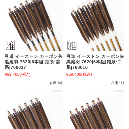
弓道 イーストン カーボン矢
弓道 イーストン カーボン矢
黒尾羽 7620|6本組|矧糸:黒
黒尾羽 7620|6本組|矧糸:白
系|768017
系|768016
¥59,400
(税込)
¥59,400
(税込)
在庫 1組
在庫 1組