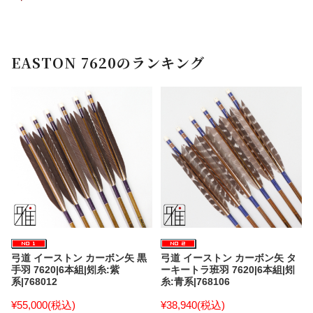
EASTON 7620のランキング
弓道 イーストン カーボン矢 黒
弓道 イーストン カーボン矢 タ
手羽 7620|6本組|矧糸:紫
ーキートラ班羽 7620|6本組|矧
系|768012
糸:青系|768106
¥55,000
(税込)
¥38,940
(税込)