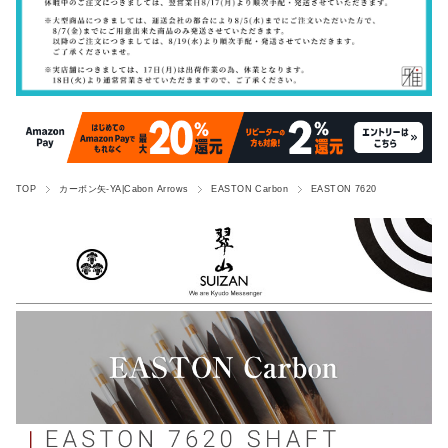
TOP
カーボン矢-YA|Cabon Arrows
EASTON Carbon
EASTON 7620