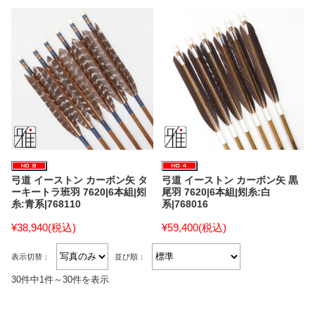
弓道 イーストン カーボン矢 タ
弓道 イーストン カーボン矢 黒
ーキートラ班羽 7620|6本組|矧
尾羽 7620|6本組|矧糸:白
糸:青系|768110
系|768016
¥38,940
(税込)
¥59,400
(税込)
表示切替：
並び順：
30件中1件～30件を表示